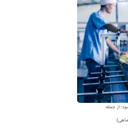
؛ از جمله:
ماهی)