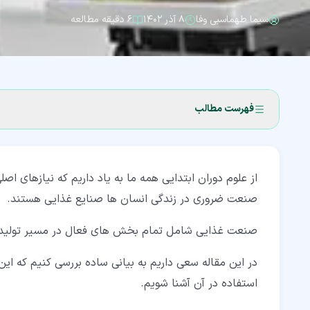
سیما طهماسبی وفا
۸ آذر ۱۴۰۲
۶ دقیقه مطالعه
فهرست مطالب
۱‏- صنایع غذایی چیست؟ (Food industry)
از علوم دوران ابتدایی همه ما به یاد داریم که نیازهای 
۲‏- اندازه صنعت غذایی
صنعت ضروری در زندگی انسان ها صنایع غذایی هستند.
۳‏- کشاورزی در صنایع غذایی
صنعت غذایی شامل تمام بخش های فعال در مسیر تولید 
۴‏- فرآوری مواد غذایی در صنایع غذایی
در این مقاله سعی داریم به بیانی ساده بررسی کنیم که ا
۴‏-‏۱‏- تولید یک بار مصرف
استفاده در آن آشنا شویم.
۴‏-‏۲‏- تولید دسته ای