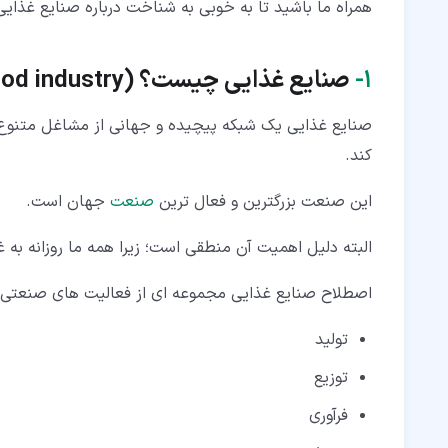
همراه ما باشید تا به خوبی به شناخت درباره صنایع غذای
۴‏-‏۳‏- تولید انبوه
۴‏-‏۴‏- Just-in-time (JIT)
۱‏-
صنایع غذایی چیست؟ (
od industry
۵‏- فناوری های صنایع غذایی
صنایع غذایی یک شبکه پیچیده و جهانی از مشاغل متنوع
۶‏- کار و تحصیل در رشته صنایع غذایی
کند.
این صنعت بزرگترین و فعال ترین
صنعت
جهان است.
البته دلیل اهمیت آن منطقی است؛ زیرا همه ما روزانه به غ
اصطلاح صنایع غذایی مجموعه ای از فعالیت های صنعتی را
تولید
توزیع
فرآوری