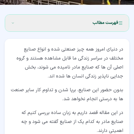
فهرست مطالب
۱‏- تعریف صنایع مادر (Basic industries)
در دنیای امروز همه چیز صنعتی شده و انواع صنایع
۲‏- تفاوت های صنایع پایه و صنایع غیر پایه
مختلف در سراسر زندگی ما قابل مشاهده هستند و گروه
۳‏- دلیل استفاده از اصطلاح صنایع مادر
اصلی آن ها که صنایع مادر نامیده می شوند، بخش
جدایی ناپذیر زندگی انسان ها شده اند.
۴‏- اهمیت صنایع پایه
۵‏- میزان ایجاد اشتغال در صنایع مادر
بدون حضور این صنایع، برپا شدن و تداوم کار سایر صنعت
ها به درستی انجام نخواهد شد.
۶‏- نیاز ها و وابستگی های صنایع مادر
در این مقاله قصد داریم به زبان ساده بررسی کنیم که
صنایع مادر به کدام یک از صنایع گفته می شود و چه
اهمیتی دارند.