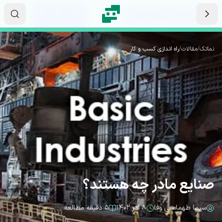
رش به محتوای اصلی
۱۵
۱۸
۵۶
ثانیه
دقیقه
ساعت
نماتک
/
مقالات
/
راه اندازی کسب و کار
صنایع مادر چه هستند؟
سیما طهماسبی وفا
۸ آذر ۱۴۰۲
۵ دقیقه مطالعه