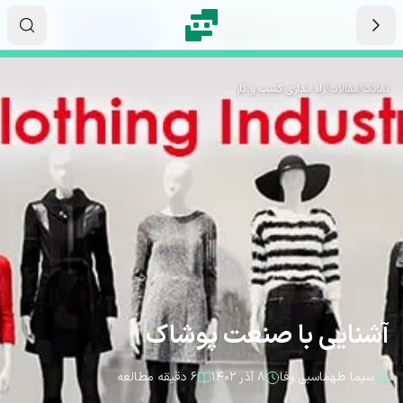
رش به محتوای اصلی
۱۳
۱۱
۰۷
ثانیه
دقیقه
ساعت
نماتک
/
مقالات
/
راه اندازی کسب و کار
آشنایی با صنعت پوشاک
سیما طهماسبی وفا
۸ آذر ۱۴۰۲
۶ دقیقه مطالعه