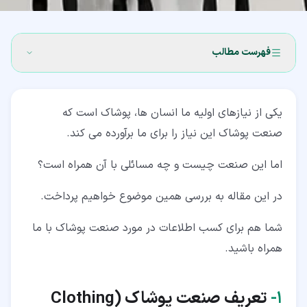
فهرست مطالب
۱‏- تعریف صنعت پوشاک (Clothing Industry)
یکی از نیازهای اولیه ما انسان ها، پوشاک است که
۲‏- تاریخچه صنعت پوشاک
صنعت پوشاک این نیاز را برای ما برآورده می کند.
۲‏-‏۱‏- تولید لباس در کارخانه
اما این صنعت چیست و چه مسائلی با آن همراه است؟
۳‏- تفاوت صنعت نساجی و مد با صنعت پوشاک
در این مقاله به بررسی همین موضوع خواهیم پرداخت.
۴‏- استاندارد های صنایع مد و پوشاک
شما هم برای کسب اطلاعات در مورد صنعت پوشاک با ما
۵‏- جغرافیای صنعت پوشاک
همراه باشید.
۶‏- موضوعات اخلاقی در صنعت مد و پوشاک
۱‏-
تعریف صنعت پوشاک (
Clothing