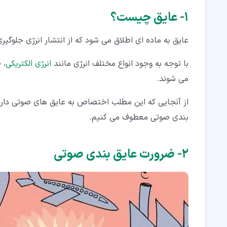
۴‏- روش عملکرد عایق بندی صوتی
۱‏- عایق چیست؟
۴‏-‏۱‏- عایق های جاذب
عایق به ماده ای اطلاق می شود که از انتشار انرژی جلوگی
۴‏-‏۲‏- عایق های پخش کننده
با توجه به وجود انواع مختلف انرژی مانند
انرژی الکتریکی
، 
۴‏-‏۳‏- عایق های بیس ترپ (bass trap)
می شوند.
۵‏- انواع عایق بندی صوتی تجاری
از آنجایی که این مطلب اختصاص به عایق های صوتی دارد،
۵‏-‏۱‏- نقش یونولیت در عایق بندی صوتی
بندی صوتی معطوف می کنیم.
۵‏-‏۲‏- نقش چوب در عایق بندی صوتی
۵‏-‏۳‏- نقش محیط خلا در عایق بندی صوتی
۲‏- ضرورت عایق بندی صوتی
۵‏-‏۴‏- ورق های عایق صوتی