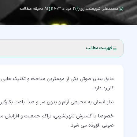
محمدعلی شریعتمداری
۲ مرداد ۱۴۰۳
۸ دقیقه مطالعه
فهرست مطالب
۱‏- عایق چیست؟
عایق بندی صوتی یکی از مهمترین مباحث و تکنیک هایی 
۲‏- ضرورت عایق بندی صوتی
کاربرد دارد.
۲‏-‏۱‏- صوت و امواج صوتی چیست؟
نیاز انسان به محیطی آرام و بدون سر و صدا باعث بکارگی
۳‏- روش های عایق بندی صوتی
خصوصا با گسترش شهرنشینی، تراکم جمعیت و افزایش منابع
۳‏-‏۱‏- جلوگیری از نفوذ هوا برای عایق بندی صوتی
صوتی افزوده می شود.
۳‏-‏۲‏- جلوگیری از انتقال ارتعاشات صوتی