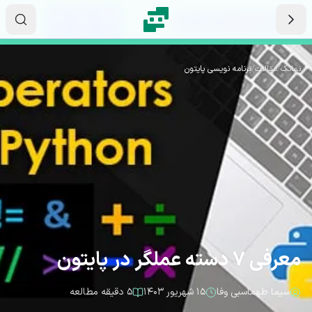
رش به محتوای اصلی
۲۲
۴۰
۳۳
ثانیه
دقیقه
ساعت
نماتک
/
مقالات
/
برنامه نویسی پایتون
معرفی 7 دسته عملگر در پایتون
سیما طهماسبی وفا
۱۵ شهریور ۱۴۰۳
۵ دقیقه مطالعه