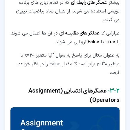
بیشتر
عملگر های رابطه ای
که در تمام زبان های برنامه
نویسی استفاده می شوند، از همان نماد ریاضیات پیروی
می کنند.
عباراتی که
عملگر های مقایسه ای
در آن ها اعمال می شوند
با
True
یا
False
ارزیابی می شوند.
به عنوان مثال برای پاسخ به سوال "آیا متغیر x=20 با
متغیر y=30 برابر است؟" مقدار False را در نظر خواهد
گرفت.
۲‏-‏۳‏-
عملگرهای انتسابی (
Assignment
)
Operators