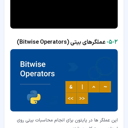
۲‏-‏۵‏-
عملگرهای بیتی (
Bitwise Operators
)
این عملگر ها در پایتون برای انجام محاسبات بیتی روی