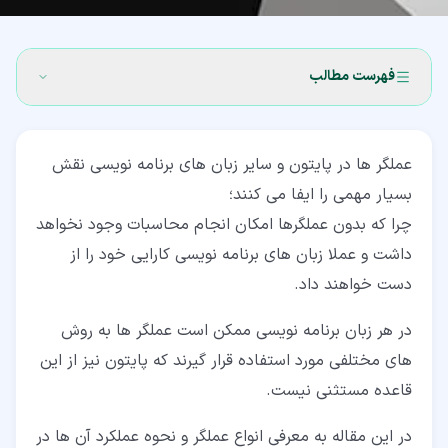
فهرست مطالب
۱‏- عملگر چیست؟
عملگر ها در پایتون و سایر زبان های برنامه نویسی نقش
۲‏- انواع عملگر ها در پایتون (Operators in Python)
بسیار مهمی را ایفا می کنند؛
۲‏-‏۱‏- عملگر های حسابی (Arithmetic Operators) رایج
چرا که بدون عملگرها امکان انجام محاسبات وجود نخواهد
ترین عملگر ها در پایتون
داشت و عملا زبان های برنامه نویسی کارایی خود را از
دست خواهند داد.
۲‏-‏۲‏- عملگر های مقایسه ای یا رابطه ای (Comparison or
Relational Operators)
در هر زبان برنامه نویسی ممکن است عملگر ها به روش
۲‏-‏۳‏- عملگرهای انتسابی (Assignment Operators)
های مختلفی مورد استفاده قرار گیرند که پایتون نیز از این
۲‏-‏۴‏- عملگر های منطقی (Logical Operators) یکی از
قاعده مستثنی نیست.
کاربردی ترین عملگر ها در پایتون
در این مقاله به معرفی انواع عملگر و نحوه عملکرد آن ها در