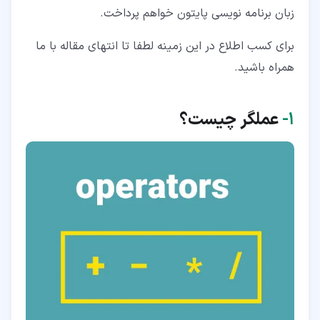
۲‏-‏۵‏- عملگرهای بیتی (Bitwise Operators)
زبان برنامه نویسی پایتون خواهم پرداخت.
۲‏-‏۶‏- عملگر های عضویت (Membership Operators) یکی
برای کسب اطلاع در این زمینه لطفا تا انتهای مقاله با ما
از مفیدترین عملگر ها در پایتون
همراه باشید.
۲‏-‏۷‏- عملگرهای هویتی (Identity Operators)
۱‏-
عملگر چیست؟