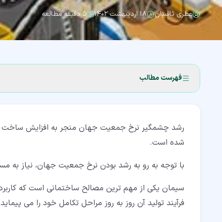
عطری ثاقبیان
۱۸ اردیبهشت ۱۴۰۲
۵ دقیقه مطالعه
فهرست مطالب
۱‏- سیمان چیست؟
رشد چشمگیر نرخ جمعیت جهان منجر به افزایش ساخت و ساز
۲‏- مواد اولیه فرآیند تولید سیمان
شده است.
۳‏- فرآیند تولید سیمان (Cement Production Process)
با توجه به رو به رشد بودن نرخ جمعیت جهان، نیاز به م
۴‏- انواع روش های تولید سیمان
سیمان یکی از مهم ترین مصالح ساختمانی است که کاربردها
۵‏- مراحل فرآیند تولید سیمان
فرآیند تولید آن روز به روز مراحل تکامل خود را می پیماید.
۵‏-‏۱‏- خرد کردن و آسیاب کردن مواد خام