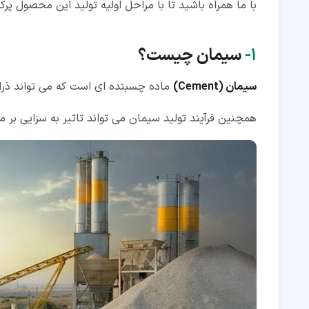
با ما همراه باشید تا با مراحل اولیه تولید این محصول پرکا
۵‏-‏۲‏- مخلوط کردن مواد به نسبت صحیح
۵‏-‏۳‏- سوزاندن مصالح آماده شده در کوره
۱‏-
سیمان چیست؟
۵‏-‏۴‏- آسیاب کردن مواد سوخته شده
سیمان (Cement)
ماده چسبنده ای است که می تواند ذرات
همچنین فرآیند تولید سیمان می تواند تاثیر به سزایی بر م