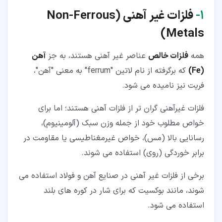
۷‏-‏۲‏- آلومینیوم
۱‏-
فلزات غیر آهنی (
Non-Ferrous
۷‏-‏۳‏- سرب
)
Metals
۷‏-‏۴‏- روی
همه
فلزات خالص
عناصر غیر آهنی هستند، به جز
آهن
۷‏-‏۵‏- نقره
(Fe)
که برگرفته از نام لاتین "ferrum" به معنی "آهن"،
۷‏-‏۶‏- طلا
فریت نیز نامیده می شود.
۷‏-‏۷‏- تیتانیوم
فلزات غیرآهنی گران تر از فلزات آهنی هستند؛ اما برای
خواص مطلوب خود از جمله وزن سبک (آلومینیوم)،
رسانایی بالا (مس)، خواص غیرمغناطیسی یا مقاومت در
برابر خوردگی (روی) استفاده می شوند.
برخی از فلزات غیر آهنی در صنایع آهن و فولاد استفاده می
شوند، مانند بوکسیت که برای شار در کوره های بلند
استفاده می شود.