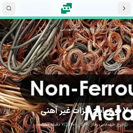
رش به محتوای اصلی
۰۶
۲۵
۴۴
ثانیه
دقیقه
ساعت
نماتک
/
مقالات
/
شناسایی و انتخاب مواد مهندسی
7 نوع رایج فلزات غیر آهنی
ایرج طهماسبی وفا
۱۸ دی ۱۴۰۱
۷ دقیقه مطالعه