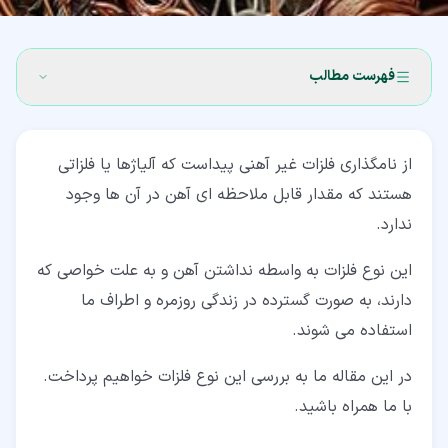
فهرست مطالب
۱‏- فلزات غیر آهنی (Non-Ferrous Metals)
از نامگذاری فلزات غیر آهنی پیداست که آلیاژها یا فلزاتی
۲‏- تاریخچه فلزات غیر آهنی
هستند که مقدار قابل ملاحظه ای آهن در آن ها وجود
۳‏- فلزات غیر آهنی و بازیافت
ندارد.
۴‏- کاربرد فلزات غیر آهنی
این نوع فلزات به واسطه نداشتن آهن و به علت خواصی که
۵‏- خواص فلزات غیر آهنی
دارند، به صورت گسترده در زندگی روزمره و اطراف ما
استفاده می شوند.
۶‏- فلزات غیر آهنی و ریخته گری
در این مقاله ما به بررسی این نوع فلزات خواهیم پرداخت.
۷‏- فلزات و آلیاژهای رایج غیر آهنی
با ما همراه باشید.
۷‏-‏۱‏- مس