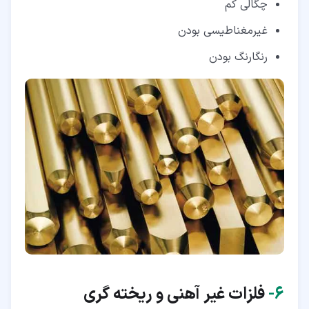
چگالی کم
غیرمغناطیسی بودن
رنگارنگ بودن
۶‏-
فلزات غیر آهنی و ریخته گری