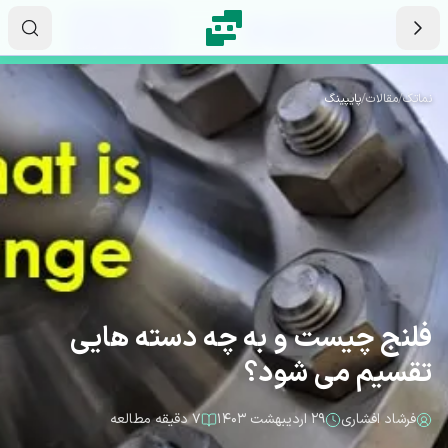
رش به محتوای اصلی
۱۰
۵۰
۱۷
ثانیه
دقیقه
ساعت
نماتک
/
مقالات
/
پایپینگ
فلنج چیست و به چه دسته هایی
تقسیم می شود؟
فرشاد افشاری
۲۹ اردیبهشت ۱۴۰۳
۷ دقیقه مطالعه