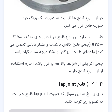
در این نوع فلنج ها آب بند به صورت یک رینگ درون
صورت فلنج قرار می گیرد.
طبق استاندارد این نوع فلنج در کلاس های 900#، 1500#،
2500# (یعنی فلنج کلاس بالاست و فشار بالایی تحمل می
کند)
یا
دمای طراحی بزرگتر از 450 درجه سانتیگراد باشد.
یعنی اگر یکی از شرایط بالا هم بر قرار باشد اجازه استفاده
از این نوع فلنج داریم.
۴‏-‏۱‏-‏۴‏- ) فلنج lap joint
برای پاسخ به این سوال که صورت lap joint فلنج چیست
به تصویر زیر توجه کنید.