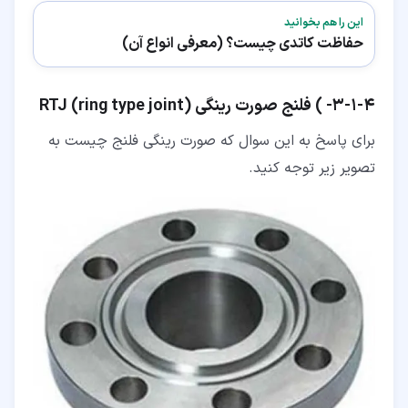
این را هم بخوانید
حفاظت کاتدی چیست؟ (معرفی انواع آن)
۴‏-‏۱‏-‏۳‏- ) فلنج صورت رینگی (RTJ (ring type joint
برای پاسخ به این سوال که صورت رینگی فلنج چیست به
تصویر زیر توجه کنید.