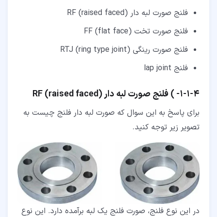
فلنج صورت لبه دار (RF (raised faced
فلنج صورت تخت (FF (flat face
فلنج صورت رینگی (RTJ (ring type joint
فلنج lap joint
۴‏-‏۱‏-‏۱‏- ) فلنج صورت لبه دار (RF (raised faced
برای پاسخ به این سوال که صورت لبه دار فلنج چیست به
تصویر زیر توجه کنید.
در این نوع فلنج، صورت فلنج یک لبه برآمده دارد. این نوع