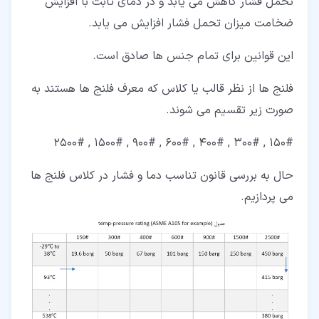
تحمل فشار کاهش می یابد و در دمای ثابت با افزایش
ضخامت میزان تحمل فشار افزایش می یابد.
این قوانین برای تمام جنس ها صادق است.
فلنج ها از نظر قالب یا کلاس که معرف فلنج ها هستند به
صورت زیر تقسیم می شوند.
150# , 300# , 400# , 600# , 900# , 1500# , 2500#
حال به بررسی قانون تناسب دما و فشار در کلاس فلنج ها
می پردازیم.