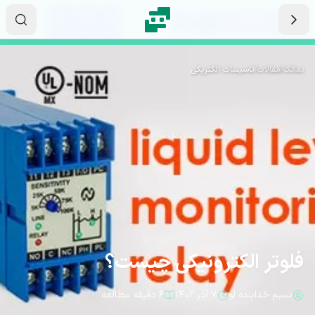
رش به محتوای اصلی
۰۸
۳۹
۱۷
ثانیه
دقیقه
ساعت
نماتک
/
مقالات
/
تاسیسات الکتریکی
فلوتر الکترونیکی چیست؟
نسیم خدابنده لو
۷ آذر ۱۴۰۲
۶ دقیقه مطالعه