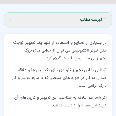
فهرست مطالب
۱‏- فلوتر الکترونیکی چیست؟
در بسیاری از صنایع با استفاده از تنها یک تجهیز کوچک
۲‏- علت اهمیت استفاده از فلوتر الکترونیکی چیست؟
مثل فلوتر الکترونیکی می توان از خرابی های بزرگ
۳‏- کاربرد فلوترهای الکترونیکی
تجهیزاتی مثل پمپ آب جلوگیری کرد.
۳‏-‏۱‏- بررسی سطح مایعات مخازن
آشنایی با این تجهیز کاربردی برای تکنسین ها و علاقه
۳‏-‏۲‏- نظارت بر عملکرد پمپ بدون کار با آب
مندان به کار در حوزه های صنعتی که با مایعات سر و کار
دارند الزامی است.
۴‏- مزایای استفاده از فلوترهای مکانیکی
اگر شما هم علاقه به شناخت این تجهیز و کاربردهای آن
۴‏-‏۱‏- هدایت مایعات
دارید این مقاله را از دست ندهید.
۴‏-‏۲‏- کاربرد حفاظتی برای پمپ ها