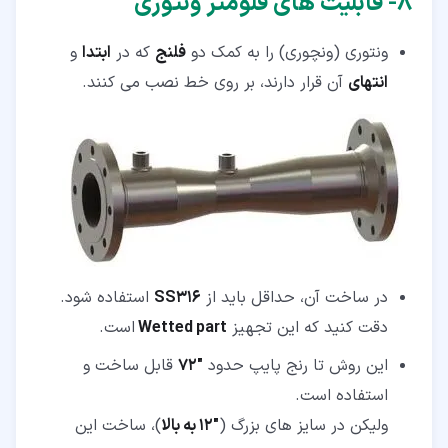
۸‏- قابلیت های فلومتر ونتوری
ونتوری (ونچوری) را به کمک دو
فلنج
که در
ابتدا
و
انتهای
آن قرار دارند، بر روی خط نصب می کنند.
در ساخت آن، حداقل باید از
SS316
استفاده شود.
دقت کنید که این تجهیز
Wetted part
است.
این روش تا رنج پایپ حدود
"
72
قابل ساخت و
استفاده است.
ولیکن در سایز های بزرگ (
"
12
به بالا
)، ساخت این