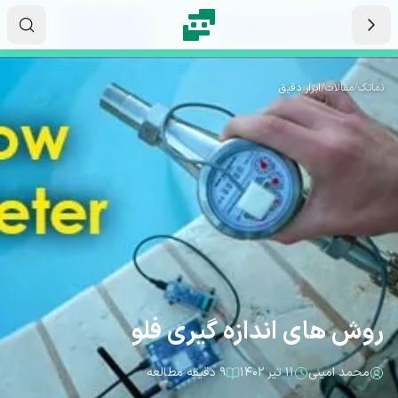
رش به محتوای اصلی
۱۱
۰۰
۱۵
ثانیه
دقیقه
ساعت
نماتک
/
مقالات
/
ابزار دقیق
روش های اندازه گیری فلو
محمد امینی
۱۱ تیر ۱۴۰۲
۹ دقیقه مطالعه