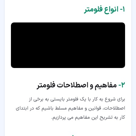
۶‏- عدد رینولدز Reynolds
۱‏- انواع فلومتر
۶‏-‏۱‏- تاثیر عدد رینولدز در محل نصب فلومتر
۷‏- فلومتر ونتوری (venturi flow meter)
۸‏- قابلیت های فلومتر ونتوری
۹‏- اندازه گیری فلو با فلومتر ونتوری
۱۰‏- منحنی فشار در فلومتر ونتوری
۱۰‏-‏۱‏- نمودار تغییرات فشار در راستای لوله
۲‏-
مفاهیم و اصطلاحات فلومتر
۱۰‏-‏۲‏- نمودار تغییرات فلو برحسب اختلاف فشار
برای شروع به کار با یک فلومتر بایستی به برخی از
۱۱‏- گستره اندازه گیری Rangeability
اصطلاحات، قوانین و مفاهیم مسلط باشیم که در ابتدای
کار به تشریح این مفاهیم می پردازیم.