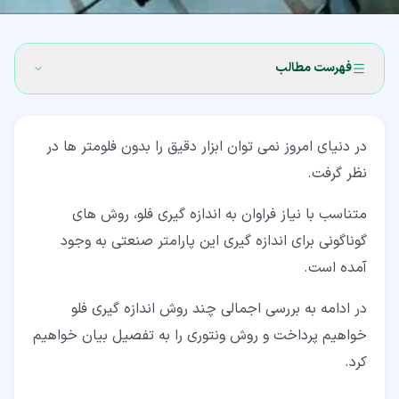
فهرست مطالب
۱‏- انواع فلومتر
در دنیای امروز نمی توان ابزار دقیق را بدون فلومتر ها در
۲‏- مفاهیم و اصطلاحات فلومتر
نظر گرفت.
۳‏- استانداردهای فلو
متناسب با نیاز فراوان به اندازه گیری فلو، روش های
۴‏- یکای اندازه گیری فلومتر
گوناگونی برای اندازه گیری این پارامتر صنعتی به وجود
۴‏-‏۱‏- رابطه فلو جرمی و حجمی
آمده است.
۵‏- فرمول محاسبه فلو
در ادامه به بررسی اجمالی چند روش اندازه گیری فلو
خواهیم پرداخت و روش ونتوری را به تفصیل بیان خواهیم
۵‏-‏۱‏- رابطه سرعت برای محاسبه و انتخاب فلومتر
کرد.
۵‏-‏۲‏- رابطه اختلاف فشار برای محاسبه و انتخاب فلومتر