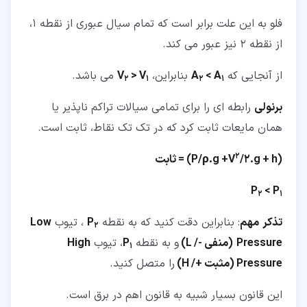
فلو به این علت برابر است که تمام سیال عبوری از نقطه 1،
از نقطه 2 نیز عبور می کند.
از آنجایی که
< A
A
بنابراین،
> V
V
می باشد.
2
1
2
1
برنولی
رابطه ای را برای تمامی سیالات تراکم ناپذیر یا
همان مایعات ثابت کرد که در تک تک نقاط، ثابت است.
2
(P/
/2.g + h) = ثابت
.g +V
ρ
P
< P
2
1
تذکر
مهم
: بنابراین دقت کنید که به نقطه
P
، تیوب
Low
2
Pressure
(منفی -/
L
)
و به نقطه
P
، تیوب
High
1
Pressure
(مثبت +/
H
)
را متصل کنید.
این قانون بسیار شبیه به قانون اهم در برق است.