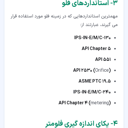
۳‏- استانداردهای فلو
مهمترین استانداردهایی که در زمینه فلو مورد استفاده قرار
می گیرند، عبارتند از:
IPS-IN-E/M/C-130
API Chapter 5
API 551
Orifice
(API 2530 (
ASME PTC 19.5
I
PS-IN-E/M/C-240
metering
(API Chapter 4 (
۴‏- یکای اندازه گیری فلومتر