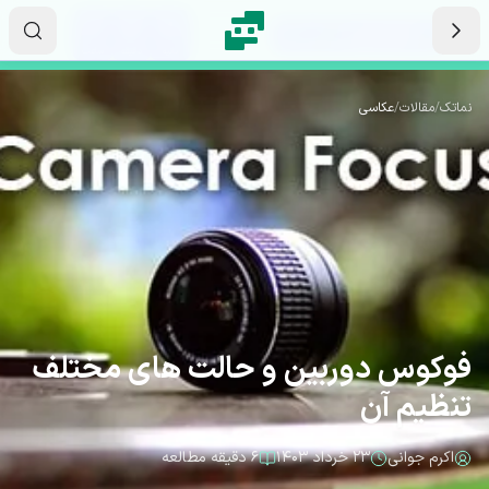
رش به محتوای اصلی
۱۳
۱۴
۳۴
ثانیه
دقیقه
ساعت
نماتک
/
مقالات
/
عکاسی
فوکوس دوربین و حالت های مختلف
تنظیم آن
اکرم جوانی
۲۳ خرداد ۱۴۰۳
۶ دقیقه مطالعه