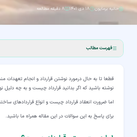
حانیه برمایون
۱۸ دی ۱۴۰۱
۸ دقیقه مطالعه
فهرست مطالب
۱‏- اهمیت بستن قرارداد چیست؟
قطعا تا به حال درمورد نوشتن قرارداد و انجام تعهدات من
۲‏- منظور از افراد دخیل در قرارداد چیست؟
نوشته باشید که اگر بدانید قرارداد چیست و به چه دلیل نو
۳‏- انواع قراردادهای ساختمانی
اما ضرورت انعقاد قرارداد چیست و انواع قراردادهای ساخ
۳‏-‏۱‏- قرارداد قیمت ثابت (Lump Sum Contract)
برای پاسخ به این سوالات در این مقاله همراه ما باشید.
۳‏-‏۲‏- قرارداد اضافه بر هزینه (Cost Plus Contract)
۳‏-‏۳‏- قرارداد زمان و مصالح (Time and Materials Contract)