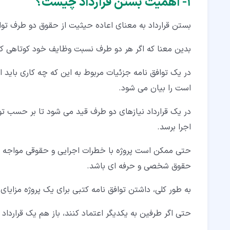
۱‏- اهمیت بستن قرارداد چیست؟
۳‏-‏۴‏- قرارداد قیمت واحد (Unit Pricing Contract)
بستن قرارداد به معنای اعاده حیثیت از حقوق دو طرف توا
۴‏- نکات مهم در نوشتن قرارداد چیست؟
۵‏- عناصر اصلی قرارداد چیست؟
بدین معنا که اگر هر دو طرف نسبت وظایف خود کوتاهی کنن
۶‏- کلام آخر
در یک توافق نامه جزئیات مربوط به این که چه کاری باید
است را بیان می شود.
در یک قرارداد نیازهای دو طرف قید می شود تا بر حسب توا
اجرا برسد.
حتی ممکن است پروژه با خطرات اجرایی و حقوقی مواجه شود
حقوق شخصی و حرفه ای باشد.
به طور کلی، داشتن توافق نامه کتبی برای یک پروژه مزایای ز
حتی اگر طرفین به یکدیگر اعتماد کنند، باز هم یک قراردا