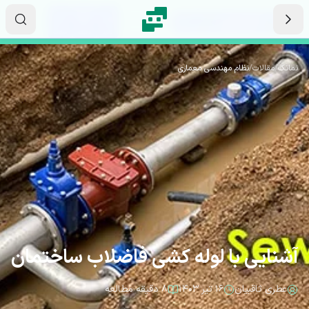
رش به محتوای اصلی
۰۱
۲۱
۵۸
ثانیه
دقیقه
ساعت
نماتک
/
مقالات
/
نظام مهندسی معماری
آشنایی با لوله کشی فاضلاب ساختمان
عطری ثاقبیان
۱۶ تیر ۱۴۰۳
۸ دقیقه مطالعه