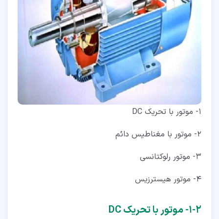
1- موتور با تحریک DC
2- موتور با مغناطیس دائم
3- موتور رلوکتانسی
4- موتور هیسترزیس
۲‏-‏۱‏- موتور با تحریک DC