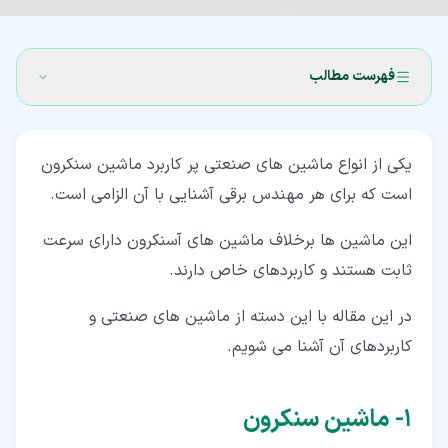
فهرست مطالب
۱‏- ماشین سنکرون
یکی از انواع ماشین های صنعتی پر کاربرد ماشین سنکرون
۲‏- انواع ماشین های سنکرون
است که برای هر مهندس برقی آشنایی با آن الزامی است.
۲‏-‏۱‏- موتور با تحریک DC
این ماشین ها برخلاف ماشین های آسنکرون دارای سرعت
۲‏-‏۲‏- موتور با مغناطیس دائم
ثابت هستند و کاربردهای خاص دارند.
۲‏-‏۳‏- موتور رلوکتانسی
در این مقاله با این دسته از ماشین های صنعتی و
۲‏-‏۴‏- موتور هیسترزیس
کاربردهای آن آشنا می شویم.
۳‏- عملکرد کلی ماشین های سنکرون
۱‏- ماشین سنکرون
۳‏-‏۱‏- ساختار روتور و استاتور