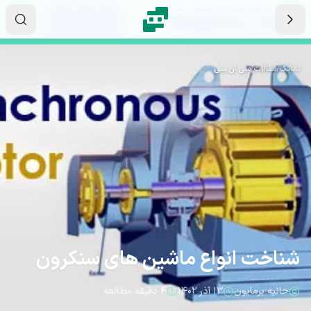
رش به محتوای اصلی
۰۰
۵۸
۰۴
ثانیه
دقیقه
ساعت
نماتک
/
مقالات
/
سی ان سی
شناخت انواع ماشین های سنکرون
حانیه برمایون
۱۳ آذر ۱۴۰۲
۴ دقیقه مطالعه