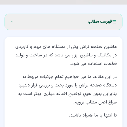
فهرست مطالب
۱‏- ماشین صفحه تراش چیست؟
ماشین صفحه تراش یکی از دستگاه های مهم و کاربردی
۲‏- تاریخچه
در مکانیک و ماشین ابزار می باشد که در ساخت و تولید
۳‏- ساز و کار ماشین صفحه تراش
قطعات استفاده می شود.
۴‏- قسمت های اصلی ماشین صفحه تراش
در این مقاله، ما می خواهیم تمام جزئیات مربوط به
۵‏- انواع ماشین های صفحه تراش
دستگاه صفحه تراش را مورد بحث و بررسی قرار دهیم؛
بنابراین بدون هیچ توضیح اضافه دیگری، بهتر است به
۶‏- مزایا و معایب استفاده از این ماشین ها
سراغ اصل مطلب برویم.
تا انتها با ما همراه باشید.