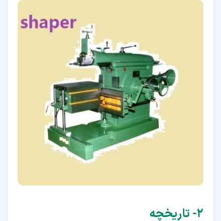
۲‏- تاریخچه