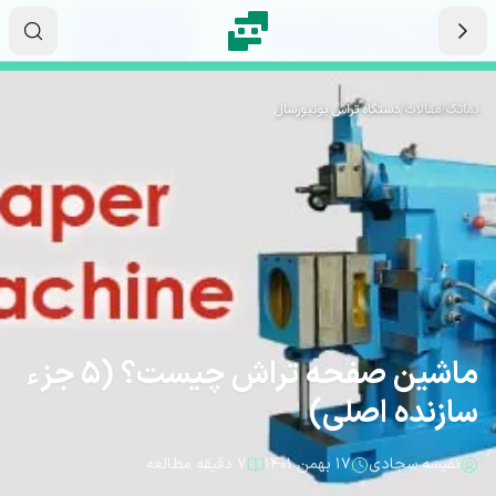
رش به محتوای اصلی
۱۳
۲۲
۰۱
ثانیه
دقیقه
ساعت
نماتک
/
مقالات
/
دستگاه تراش یونیورسال
ماشین صفحه تراش چیست؟ (5 جزء
سازنده اصلی)
نفیسه سجادی
۱۷ بهمن ۱۴۰۱
۷ دقیقه مطالعه