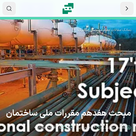
رش به محتوای اصلی
۱۷
۴۳
۳۱
ثانیه
دقیقه
ساعت
نماتک
/
مقالات
/
نظام مهندسی مکانیک
مبحث هفدهم مقررات ملی ساختمان
نفیسه سجادی
۲۴ فروردین ۱۴۰۴
۵ دقیقه مطالعه