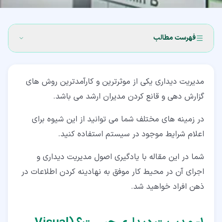
فهرست مطالب
۱‏- مدیریت دیداری چیست؟ (Visual management)
مدیریت دیداری یکی از موثرترین و کارآمدترین روش های
۲‏- چرا باید از مدیریت دیداری استفاده کنیم؟
گزارش دهی و قانع کردن مدیران ارشد می باشد.
۳‏- مزایای مدیریت دیداری
در زمینه های مختلف شما می توانید از این شیوه برای
۴‏- انواع مدیریت دیداری
اعلام شرایط موجود در سیستم استفاده کنید.
۴‏-‏۱‏- به اشتراک گذاشتن اطلاعات
شما در این مقاله با یادگیری اصول مدیریت دیداری و
۴‏-‏۲‏- به اشتراک گذاری استاندارد ها
اجرای آن در محیط کار موفق به نهادینه کردن اطلاعات در
ذهن افراد خواهید شد.
۴‏-‏۳‏- ساختن استانداردها در مدیریت دیداری
۴‏-‏۴‏- هشدار در مورد ناهنجاری ها