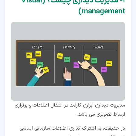
۱‏- مدیریت دیداری چیست؟ (Visual
۴‏-‏۵‏- متوقف کردن ناهنجاری ها
management)
۴‏-‏۶‏- جلوگیری از ناهنجاری ها
۵‏- ابزارهای مدیریت دیداری
۶‏- اشتراک گذاری داده های اثربخش در حوزه HSE
۷‏- اشتراک مدیریت دیداری و S5
مدیریت دیداری ابزاری کارآمد در انتقال اطلاعات و برقراری
ارتباط تصویری می باشد.
در حقیقت، به اشتراک گذاری اطلاعات سازمانی اساسی