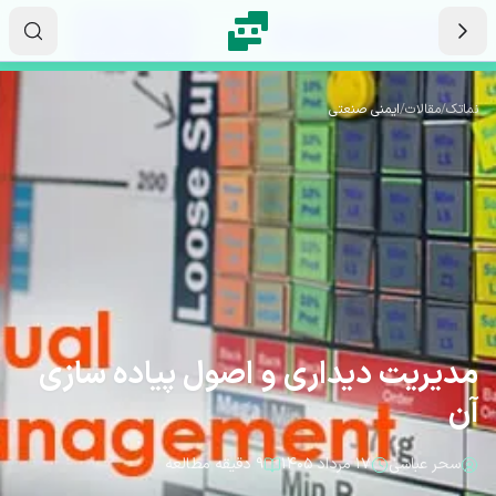
رش به محتوای اصلی
۱۷
۲۲
۲۲
ثانیه
دقیقه
ساعت
نماتک
/
مقالات
/
ایمنی صنعتی
مدیریت دیداری و اصول پیاده سازی
آن
سحر عباسی
۱۷ مرداد ۱۴۰۵
۹ دقیقه مطالعه