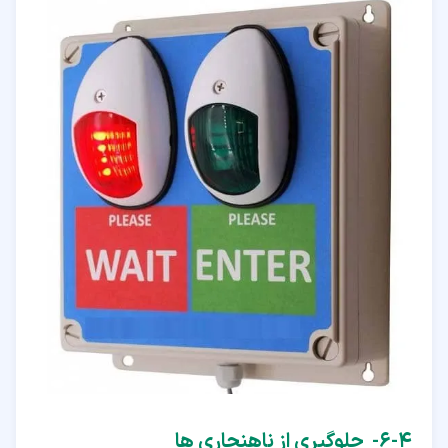
۴‏-‏۶‏- جلوگیری از ناهنجاری ها