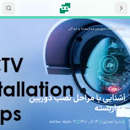
رش به محتوای اصلی
۰۱
۰۷
۱۴
ثانیه
دقیقه
ساعت
نماتک
/
مقالات
/
دوربین مداربسته و دزدگیر
آشنایی با مراحل نصب دوربین
مداربسته
دریا نصاری
۱۶ آذر ۱۴۰۱
۷ دقیقه مطالعه