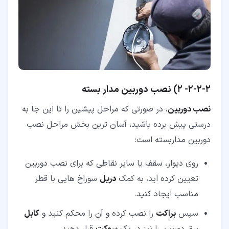
۲‏-‏۲‏-‏۲‏-
2) نصب دوربین مدار بسته
نصب دوربین
، در صورتی که مراحل پیشین را تا این جا به
درستی پیش برده باشید، آسان ترین بخش مراحل نصب
دوربین مداربسته است:
روی دیوار، سقف یا سایر نقاطی که برای نصب دوربین
تعیین کرده اید، به کمک
دریل
سوراخ هایی با قطر
مناسب ایجاد کنید.
سپس
براکت
را نصب کرده و آن را محکم کنید و
کابل
برق دوربین را نیز در یک
سوکت
قرار دهید.