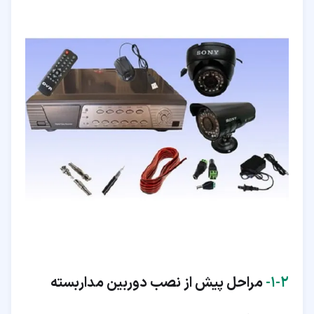
۲‏-‏۱‏-
مراحل پیش از نصب دوربین مداربسته