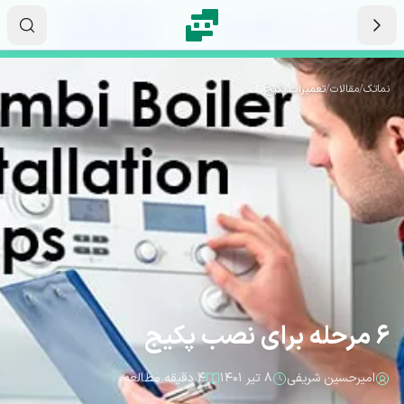
رش به محتوای اصلی
۱۶
۱۲
۴۸
ثانیه
دقیقه
ساعت
نماتک
/
مقالات
/
تعمیرات پکیج
6 مرحله برای نصب پکیج
امیرحسین شریفی
۸ تیر ۱۴۰۱
۴ دقیقه مطالعه