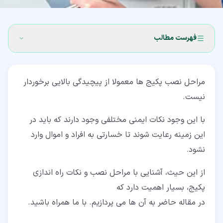
فهرست مطالب
۱‏- مراحل نصب پکیج (Combi Boiler Installation Steps)
مراحل نصب پکیج ها معمولا از پیچیدگی بالایی برخوردار
۱‏-‏۱‏- انتخاب پکیج با توان مناسب
نیست.
۱‏-‏۲‏- انتخاب مدل پکیج
با این وجود نکات ایمنی مختلفی وجود دارند که باید در
۱‏-‏۳‏- جدا کردن پکیج قبلی
این زمینه رعایت شوند تا خسارتی به افراد و اموال وارد
۱‏-‏۴‏- شستشوی خطوط لوله کشی پکیج
نشود.
۱‏-‏۵‏- نصب پکیج
از این حیث، آشنایی با مراحل نصب و نکات راه اندازی
پکیج، بسیار اهمیت دارد که
۱‏-‏۶‏- راه اندازی، مرحله پایانی نصب پکیج
در مقاله حاضر به آن ها می پردازیم. با ما همراه باشید.
۲‏- مدت زمان مورد نیاز برای انجام مراحل نصب پکیج