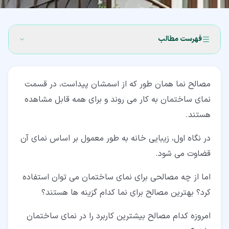
فهرست مطالب
۱‏- روکش خارجی ساختمان و مصالح نما
مصالح نما همان طور که از اسمشان پیداست، در قسمت
۲‏- اهمیت مصالح نما
نمای ساختمان به کار می روند و برای همه قابل مشاهده
۳‏- انواع مصالح نما
هستند.
۳‏-‏۱‏- آجر رایج ترین مصالح نما
در نگاه اول، زیبایی خانه به طور معمول بر اساس نمای آن
۳‏-‏۲‏- سنگ طبیعی
قضاوت می شود.
۳‏-‏۳‏- شیشه
اما از چه مصالحی برای نمای ساختمان می توان استفاده
کرد؟ بهترین مصالح برای نما کدام گزینه ها هستند؟
۳‏-‏۴‏- گچ تزیینی
۳‏-‏۵‏- فایبر سمنت برد
امروزه کدام مصالح بیشترین کاربرد را در نمای ساختمان