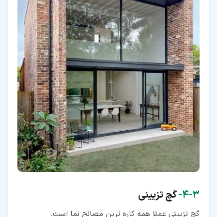
۳‏-‏۴‏-
گچ تزیینی
گچ تزیینی عملا همه کاره ترین مصالح نما است.