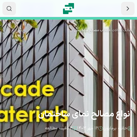
رش به محتوای اصلی
۰۵
۵۹
۲۷
ثانیه
دقیقه
ساعت
نماتک
/
مقالات
/
انتخاب مصالح ساختمان
انواع مصالح نمای ساختمان
حانیه برمایون
۱۲ مهر ۱۴۰۳
۶ دقیقه مطالعه