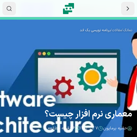
رش به محتوای اصلی
۰۲
۲۳
۰۶
ثانیه
دقیقه
ساعت
نماتک
/
مقالات
/
برنامه نویسی بک اند
معماری نرم افزار چیست؟
حانیه برمایون
۷ آذر ۱۴۰۲
۶ دقیقه مطالعه