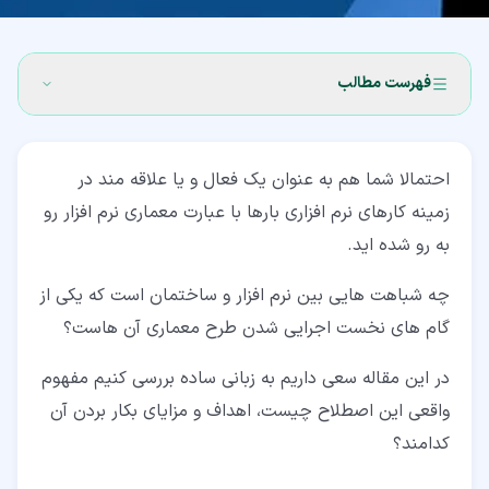
فهرست مطالب
۱‏- معماری نرم افزار چیست؟
احتمالا شما هم به عنوان یک فعال و یا علاقه مند در
۲‏- تصمیمات در معماری نرم افزار
زمینه کارهای نرم افزاری بارها با عبارت معماری نرم افزار رو
۳‏- اهداف معماری نرم افزار
به رو شده اید.
۴‏- محدودیت های معماری نرم افزار
چه شباهت هایی بین نرم افزار و ساختمان است که یکی از
۵‏- نقش معمار نرم افزار چیست؟
گام های نخست اجرایی شدن طرح معماری آن هاست؟
۵‏-‏۱‏- تخصص طراحی
در این مقاله سعی داریم به زبانی ساده بررسی کنیم مفهوم
واقعی این اصطلاح چیست، اهداف و مزایای بکار بردن آن
۵‏-‏۲‏- تخصص دامنه
کدامند؟
۵‏-‏۳‏- تخصص فناوری