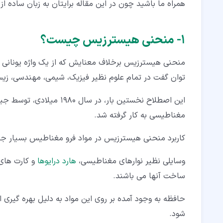
همراه ما باشید چون در این مقاله برایتان به زبان ساده ا
۴‏-‏۱‏- 1-4 منحنی هیسترزیس عملکرد اشمیت تریگر (Schmitt Trigger)
۵‏- 5 کاربرد هیسترزیس در الکترونیک
۱‏- منحنی هیسترزیس چیست؟
منحنی هیسترزیس برخلاف معنایش که از یک واژه یونانی ب
توان گفت در تمام علوم نظیر فیزیک، شیمی، مهندسی، زیست 
مغناطیسی به کار گرفته شد.
کاربرد منحنی هیسترزیس در مواد فرو مغناطیس بسیار جا
وسایلی نظیر نوارهای مغناطیسی،
هارد درایوها
و کارت های 
ساخت آنها می باشند.
حافظه به وجود آمده بر روی این مواد به دلیل بهره گیر
شود.