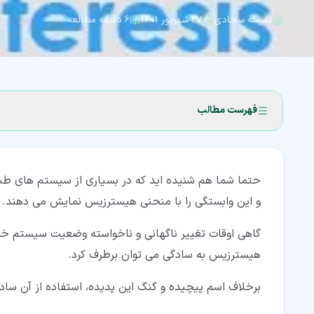
نفیسه سجادی
۲۷ شهریور ۱۴۰۱
۶ دقیقه مطالعه
فهرست مطالب
۱‏- منحنی هیسترزیس چیست؟
حتما شما هم شنیده اید که در بسیاری از سیستم های 
۲‏- 2 پدیده هیسترزیس به بیان ساده (Hysteresis)
و این وابستگی را با منحنی هیسترزیس نمایش می دهند.
۳‏- 3 انواع هیسترزیس
گاهی اوقات تغییر ناگهانی و ناخواسته وضعیت سیستم خسارا
۳‏-‏۱‏- 1-3 هیسترزیس وابسته به نرخ
هیسترزیس به سادگی می توان برطرف کرد.
۳‏-‏۲‏- 2-3 هیسترزیس مستقل از نرخ
برخلاف اسم پیچیده و گنگ این پدیده، استفاده از آن ساد
۴‏- 4 منحنی هیسترزیس الکتریکی