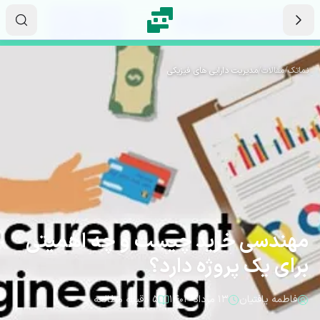
رش به محتوای اصلی
۰۲
۲۹
۳۰
ثانیه
دقیقه
ساعت
نماتک
/
مقالات
/
مدیریت دارایی های فیزیکی
مهندسی خرید چیست و چه اهمیتی
برای یک پروژه دارد؟
فاطمه یافتیان
۱۳ مرداد ۱۴۰۳
۵ دقیقه مطالعه