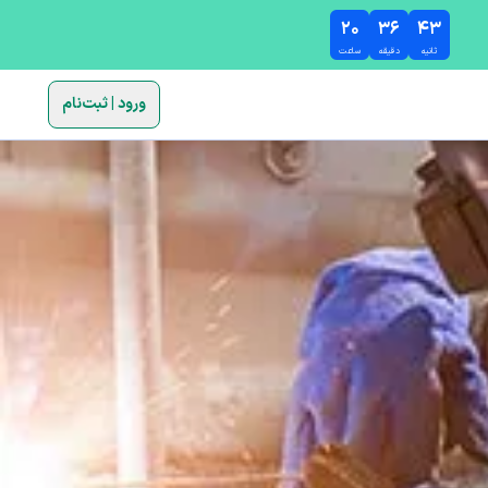
۲۰
۳۶
۴۱
ثانیه
دقیقه
ساعت
ورود | ثبت‌نام