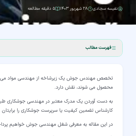
نفیسه سجادی
۲۸ شهریور ۱۴۰۳
۵ دقیقه مطالعه
فهرست مطالب
۱‏- 1 مهندس جوش کیست؟
تخصص مهندس جوش یک زیرشاخه از مهندسی مواد می باشد 
۲‏- تحصیل در رشته جوشکاری
محصول می شوند، نقش دارد.
۲‏-‏۱‏- کار و دانش و فنی حرفه ای
به دست آوردن یک مدرک معتبر در مهندسی جوشکاری طیف
۳‏- اهمیت تخصص مهندس جوش در صنعت
کارشناس تضمین کیفیت یا سرپرست جوشکاری را برایتان ب
۴‏- توانایی های یک مهندس جوش
در این مقاله به معرفی شغل مهندسی جوش خواهیم پردا
۵‏- بازار کار و فرصت های شغلی مهندس جوش