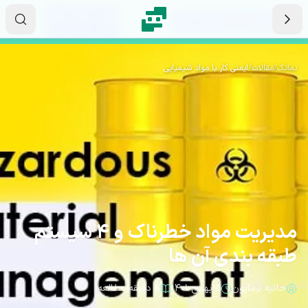
رش به محتوای اصلی
۰۹
۱۶
۰۳
ثانیه
دقیقه
ساعت
نماتک
/
مقالات
/
ایمنی کار با مواد شیمیایی
مدیریت مواد خطرناک و 4 سیستم
طبقه بندی آن ها
حانیه برمایون
۵ بهمن ۱۴۰۱
۸ دقیقه مطالعه