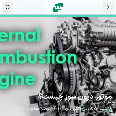
رش به محتوای اصلی
۱۲
۵۱
۲۸
ثانیه
دقیقه
ساعت
نماتک
/
مقالات
/
برق و انژکتور خودرو
موتور درون سوز چیست؟
نفیسه سجادی
۲۴ فروردین ۱۴۰۴
۶ دقیقه مطالعه