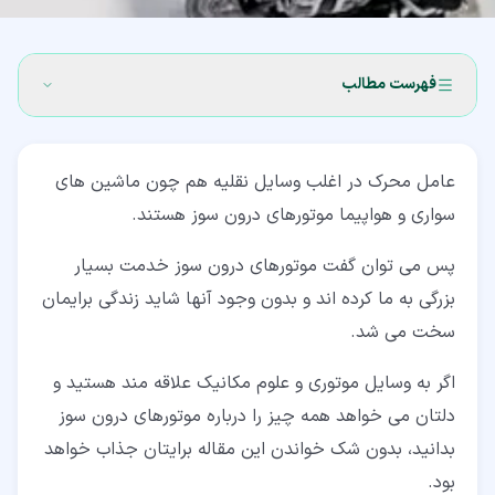
فهرست مطالب
۱‏- 1 تعریف موتور درون سوز (internal combustion engine)
عامل محرک در اغلب وسایل نقلیه هم چون ماشین های
۲‏- 2 انواع موتورهای احتراق داخلی
سواری و هواپیما موتورهای درون سوز هستند.
۳‏- 3 فرآیند احتراق موتورهای درون سوز
پس می توان گفت موتورهای درون سوز خدمت بسیار
۳‏-‏۱‏- 1-3 موتورهای بنزینی-الکتریکی
بزرگی به ما کرده اند و بدون وجود آنها شاید زندگی برایمان
۳‏-‏۲‏- 2-3 موتورهای گازوئیلی یا دیزلی
سخت می شد.
۴‏- 4 چگونگی تولید انرژی در موتورهای درون سوز
اگر به وسایل موتوری و علوم مکانیک علاقه مند هستید و
دلتان می خواهد همه چیز را درباره موتورهای درون سوز
۴‏-‏۱‏- 1-4 موتور درون سوز رفت و برگشتی
بدانید، بدون شک خواندن این مقاله برایتان جذاب خواهد
۵‏- 5 اجزاء تشکیل دهنده موتور درون سوز
بود.