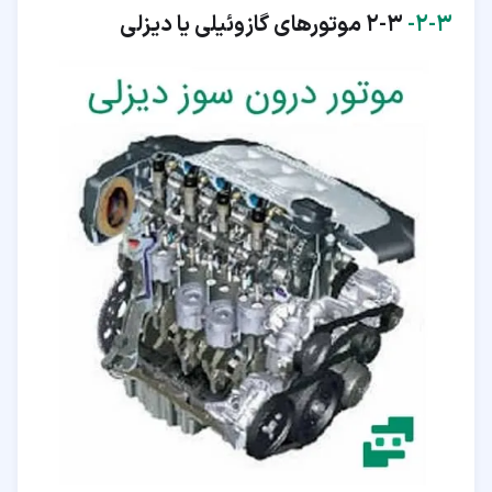
۳‏-‏۲‏-
2-3 موتورهای گازوئیلی یا دیزلی