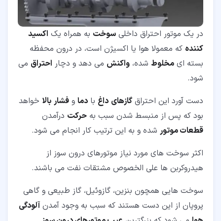
در یک موتور احتراق داخلی
سوخت
به همراه یک
اکسید
کننده
که معمولا هوا یا اکسیژن است، در درون محفظه
بسته ای
مخلوط
شده،
واکنش
می دهد و دچار
احتراق
می
شود.
دست آورد این احتراق
گازهای
داغ
با
دما
و
فشار
بالا
خواهد
بود که پس از منبسط شدن سبب به
حرکت
درآمدن
قطعات موتور
شده و به این ترتیب کار انجام می شود.
اکثر سوخت های مورد نیاز موتورهای درون سوز از
هیدروکربن ها علی الخصوص مشتقات نفت می باشند.
سوخت هایی همچون بنزین، گازوئیل، گاز طبیعی و گاهی
پروپان از این دست هستند که سبب به وجود آمدن
آلودگی
هوا
می شود که بزرگترین
عیب موتورهای درون سوز