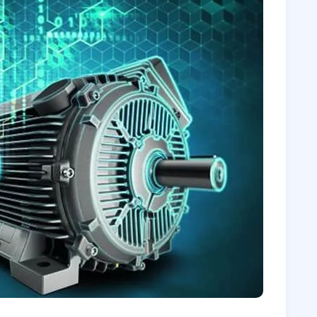
۶‏- سخن پایانی