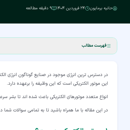
حانیه برمایون
۲۴ فروردین ۱۴۰۴
۹ دقیقه مطالعه
فهرست مطالب
۱‏- موتور الکتریکی چیست؟
در دسترس ترین انرژی موجود در صنایع گوناگون انرژی الکتر
۲‏- اجزای داخلی الکتروموتور
این موتور الکتریکی است که این وظیفه را برعهده دارد.
۲‏-‏۱‏- روتور الکتروموتور
انواع متعدد موتورهای الکتریکی باعث شده اند تا بشر س
۲‏-‏۲‏- استاتور الکتروموتور
در این مقاله با ما همراه باشید تا به تمامی سوالات شما د
۲‏-‏۳‏- بلبرینگ الکتروموتور
۲‏-‏۴‏- سیم پیچ الکتروموتور