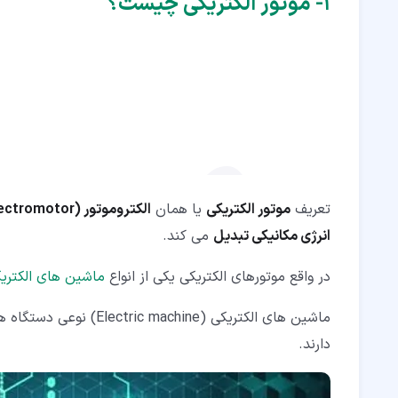
۱‏- موتور الکتریکی چیست؟
۲‏-‏۵‏- منبع تغذیه الکتروموتور
۲‏-‏۶‏- فن الکتروموتور
۲‏-‏۷‏- پوسته الکتروموتور
۲‏-‏۸‏- کموتاتور الکتروموتور
۳‏- نحوه عملکرد موتورهای الکتریکی
۴‏- انواع موتور های الکتریکی
تعریف
موتور الکتریکی
یا همان
الکتروموتور (Electromotor)
۴‏-‏۱‏- موتور های DC
انرژی مکانیکی تبدیل
می کند.
۴‏-‏۲‏- موتورهای AC
در واقع موتورهای الکتریکی یکی از انواع
ماشین های الکتری
۴‏-‏۳‏- موتورهای یونیورسال
ماشین های الکتریکی (ine
۴‏-‏۴‏- موتور های پله ای
دارند.
۵‏- کاربرد موتور الکتریکی