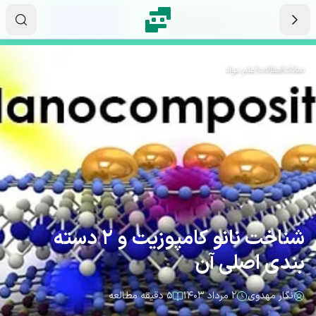
رش به محتوای اصلی
۱۵
۱۵
۱۷
ثانیه
دقیقه
ساعت
نماتک
/
مقالات
/
علم مواد
شناخت نانو کامپوزیت و 2 دسته
بندی اصلی آن
نگار مهدوی
۲ مرداد ۱۴۰۳
۵ دقیقه مطالعه