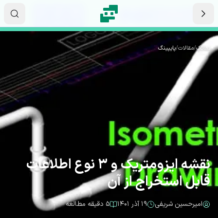
رش به محتوای اصلی
۰۲
۰۲
۵۵
ثانیه
دقیقه
ساعت
نماتک
/
مقالات
/
پایپینگ
نقشه ایزومتریک و 3 نوع اطلاعات
قابل استخراج از آن
امیرحسین شریفی
۱۹ آذر ۱۴۰۱
۵ دقیقه مطالعه