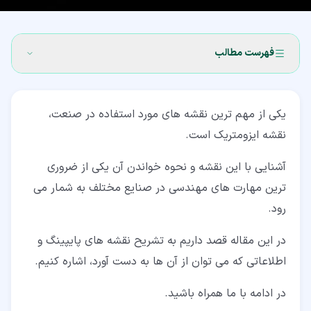
فهرست مطالب
۱‏- نقشه ایزومتریک چیست؟
یکی از مهم ترین نقشه های مورد استفاده در صنعت،
۲‏- جهت گیری محورهای مختصات در نقشه ایزومتریک
نقشه ایزومتریک است.
۳‏- اطلاعات قابل استخراج از نقشه ایزومتریک
آشنایی با این نقشه و نحوه خواندن آن یکی از ضروری
۳‏-‏۱‏- اقلام مصرفی
ترین مهارت های مهندسی در صنایع مختلف به شمار می
رود.
۳‏-‏۲‏- اطلاعات تیم فنی ترسیم کننده نقشه های ایزومتریک
۳‏-‏۳‏- محل قرارگیری تجهیزات در پروژه
در این مقاله قصد داریم به تشریح نقشه های پایپینگ و
اطلاعاتی که می توان از آن ها به دست آورد، اشاره کنیم.
۴‏- نحوه خواندن نقشه ایزومتریک
۵‏- جمع بندی
در ادامه با ما همراه باشید.