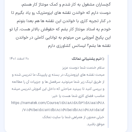
گچساران مشغول به کار شدم و کمک مونتاژ کار هستم،
دوست دارم که خواندن نقشه های ایزومتریک رو یاد بگیرم تا
در کنار تجربه کاری با خواندن این نقشه ها هم بعدا بتونم
خودم یه استاد مونتاژ کار بشم که حقوقش بالاتر هست، آیا تو
این پکیج آموزشی من میتونم به توانایی کاملی در خواندن
نقشه ها بشم؟ لیسانس کشاورزی دارم
تیم پشتیبانی نماتک
۲۰ اسفند ۱۴۰۱
مبحث نقشه های ایزومتریک در بسته ی پایپینگ ما تدریس شده و
از طریق لینک زیر شما میتونید سرفصل ها و جزییات آن را مطالعه
و بررسی کنید تا ببینید مباحثی که داخل این آموزش تدریس میشه
https://namatek.com/Course/%d8%a8%d8%b3%d8%aa%d9%8
موفق باشید.