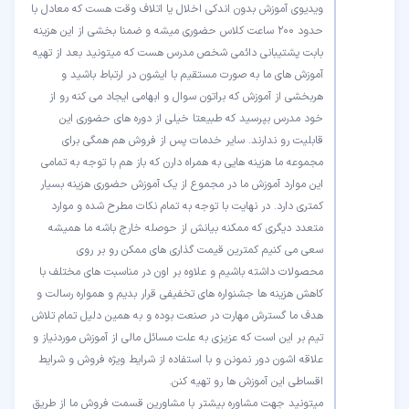
ویدیوی آموزش بدون اندکی اخلال یا اتلاف وقت هست که معادل با
حدود 200 ساعت کلاس حضوری میشه و ضمنا بخشی از این هزینه
بابت پشتیبانی دائمی شخص مدرس هست که میتونید بعد از تهیه
آموزش های ما به صورت مستقیم با ایشون در ارتباط باشید و
هربخشی از آموزش که براتون سوال و ابهامی ایجاد می کنه رو از
خود مدرس بپرسید که طبیعتا خیلی از دوره های حضوری این
قابلیت رو ندارند. سایر خدمات پس از فروش هم همگی برای
مجموعه ما هزینه هایی به همراه دارن که باز هم با توجه به تمامی
این موارد آموزش ما در مجموع از یک آموزش حضوری هزینه بسیار
کمتری دارد. در نهایت با توجه به تمام نکات مطرح شده و موارد
متعدد دیگری که ممکنه بیانش از حوصله خارج باشه ما همیشه
سعی می کنیم کمترین قیمت گذاری های ممکن رو بر روی
محصولات داشته باشیم و علاوه بر اون در مناسبت های مختلف با
کاهش هزینه ها جشنواره های تخفیفی قرار بدیم و همواره رسالت و
هدف ما گسترش مهارت در صنعت بوده و به همین دلیل تمام تلاش
تیم بر این است که عزیزی به علت مسائل مالی از آموزش موردنیاز و
علاقه اشون دور نمونن و با استفاده از شرایط ویژه فروش و شرایط
میتونید جهت مشاوره بیشتر با مشاورین قسمت فروش ما از طریق