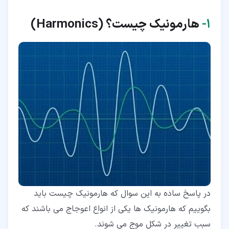
۹‏- کنترل هارمونیک
۱‏-
هارمونیک چیست؟
(Harmonics)
۱۰‏- بررسی محاسبه کامپیوتری هارمونیک ها (آنالیز هارمونیک)
۱۱‏- آنالیز خطی و غیرخطی
در پاسخ ساده به این سوال که هارمونیک چیست باید
بگوییم که هارمونیک ها یکی از انواع اعوجاج می باشند که
سبب تغییر در شکل موج می شوند.