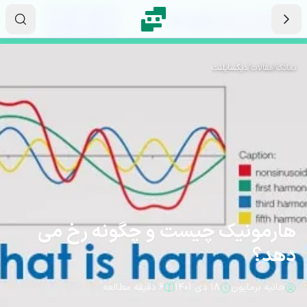
رش به محتوای اصلی
۱۶
۱۴
۰۵
ثانیه
دقیقه
ساعت
نماتک
/
مقالات
/
دیگسایلنت
هارمونیک چیست و چگونه رخ می
دهد؟
حانیه برمایون
۱۸ دی ۱۴۰۱
۶ دقیقه مطالعه