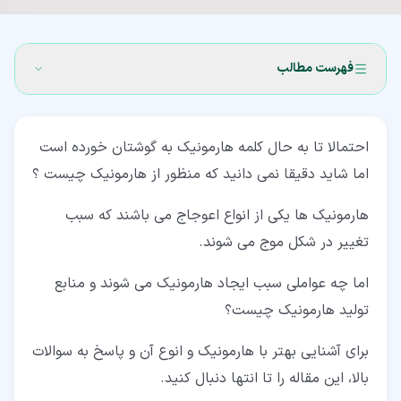
فهرست مطالب
۱‏- هارمونیک چیست؟ (Harmonics)
احتمالا تا به حال کلمه هارمونیک به گوشتان خورده است
۲‏- هارمونیک جریان
اما شاید دقیقا نمی دانید که منظور از هارمونیک چیست ؟
۳‏- هارمونیک ولتاژ
هارمونیک ها یکی از انواع اعوجاج می باشند که سبب
۴‏- منابع تولید هارمونیک چیست ؟
تغییر در شکل موج می شوند.
۵‏- حدود مجاز اعوجاج ولتاژ در شبکه
اما چه عواملی سبب ایجاد هارمونیک می شوند و منابع
۶‏- تاثیرات ناخواسته در هارمونیک چیست؟
تولید هارمونیک چیست؟
۷‏- عوامل مهم در ایجاد هارمونیک چیست؟
برای آشنایی بهتر با هارمونیک و انوع آن و پاسخ به سوالات
۸‏- فواصل زمانی اندازه گیری هارمونیک برای شرکت های برق
بالا، این مقاله را تا انتها دنبال کنید.