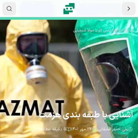
رش به محتوای اصلی
۱۶
۰۳
۴۲
ثانیه
دقیقه
ساعت
نماتک
/
مقالات
/
ایمنی کار با مواد شیمیایی
آشنایی با طبقه بندی هزمت
علی اصفر قشقایی
۲۴ مهر ۱۴۰۱
۵ دقیقه مطالعه