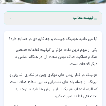
فهرست مطالب
۱‏- هونینگ چیست؟ (honing)
آیا می دانید هونینگ چیست و چه کاربردی در صنایع دارد؟
۲‏- کاربرد هونینگ چیست؟ (application of honing)
یکی از مهم ترین نکات مؤثر بر کیفیت قطعات صنعتی
۳‏- انواع هونینگ چیست؟ (types of honing)
هنگام عملکرد، صاف بودن سطح آن در هنگام تماس با
۴‏- مزایای هونینگ
دیگر قطعات است.
۵‏- چند نکته مهم در عملیات هونینگ
هونینگ در کنار روش های دیگری چون تراشکاری، شابزنی و
لپینگ، از جمله راه های دستیابی به این سطح صاف است
که البته انتخاب هر یک از این روش ها باید با توجه به
نکات فنی قطعه صورت بگیرد.