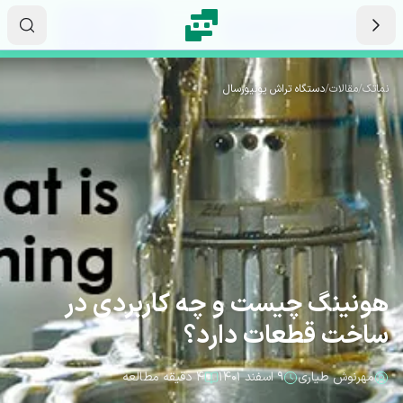
رش به محتوای اصلی
۱۷
۴۴
۰۲
ثانیه
دقیقه
ساعت
نماتک
/
مقالات
/
دستگاه تراش یونیورسال
هونینگ چیست و چه کاربردی در
ساخت قطعات دارد؟
مهرنوش طیاری
۹ اسفند ۱۴۰۱
۴ دقیقه مطالعه