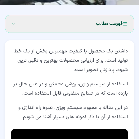
فهرست مطالب
۱‏- پردازش تصویر چیست؟
داشتن یک محصول با کیفیت مهمترین بخش از یک خط
۲‏- ویژن در صنعت
تولید است، برای ارزیابی محصولات بهترین و دقیق ترین
۳‏- کاربرد پردازش تصویر
شیوه، پردازش تصویر است.
۳‏-‏۱‏- دسته بندی ویژن
استفاده از سیستم ویژن، روشی مطمئن و در عین حال پر
۳‏-‏۲‏- سنسور پردازش تصویر
بازده است که در صنایع متفاوتی قابل استفاده است.
۳‏-‏۳‏- سنسور و کاربرد خاص پردازش تصویر
در این مقاله با مفهوم سیستم ویژن، نحوه راه اندازی و
استفاده از آن با ذکر نمونه های بسیار آشنا می شویم.
۳‏-‏۴‏- سیستم پردازش تصویر پیشرفته
۳‏-‏۵‏- محصولات سفارشی ویژن