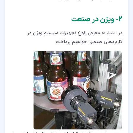
۵‏-‏۵‏- تنظیم اندازه گیری سیستم ویژن
۵‏-‏۶‏- برند سیستم های پردازش تصویر
۲‏- ویژن در صنعت
۶‏- انجام پروژه های پردازش تصویر
در ابتدا، به معرفی انواع تجهیزات سیستم ویژن در
کاربردهای صنعتی خواهیم پرداخت.