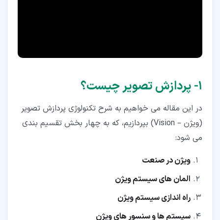
۴‏- 4 اجزا سیستم پردازش تصویر
۴‏-‏۱‏- نور
۴‏-‏۲‏- لنز ها
۴‏-‏۳‏- دوربین ها
۱‏- پردازش تصویر چیست؟
۴‏-‏۴‏- تکنولوژی های تک رنگ و رنگی
۴‏-‏۵‏- واحد پردازش
در این مقاله می خواهیم به شرح تکنولوژی پردازش تصویر
(ویژن – Vision) بپردازیم، که به چهار بخش تقسیم بندی
۵‏- نصب و راه اندازی سیستم پردازش تصویر
می شود:
۵‏-‏۱‏- انتخاب لنز برای پردازش تصویر
ویژن در صنعت
۵‏-‏۲‏- انتخاب نور برای پردازش تصویر
المان های سیستم ویژن
۵‏-‏۳‏- نصب دوربین در سیستم پردازش تصویر
راه اندازی سیستم ویژن
۵‏-‏۴‏- تریگر کردن سیستم پردازش تصویر
سیستم ها و سنسور های ویژن