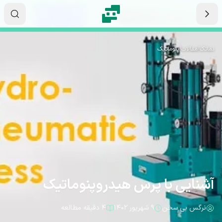
رش به محتوای اصلی
۰۵
۰۱
۱۲
ثانیه
دقیقه
ساعت
نماتک
/
مقالات
/
پنوماتیک
آشنایی با پرس هیدروپنوماتیک
نرگس بی سخن
۹ شهریور ۱۴۰۲
۴ دقیقه مطالعه