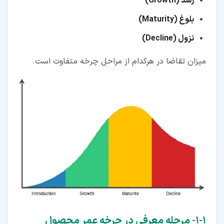
رشد (Growth)
بلوغ (Maturity)
نزول (Decline)
میزان تقاضا در هرکدام از مراحل چرخه متفاوت است.
۱‏-‏۱‏- مرحله معرفی در چرخه عمر محصول