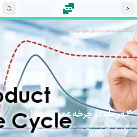
رش به محتوای اصلی
۱۲
۲۹
۳۴
ثانیه
دقیقه
ساعت
نماتک
/
مقالات
/
مدیریت دارایی های فیزیکی
4 مرحله در چرخه عمر محصول
علی اصفر قشقایی
۱ شهریور ۱۴۰۲
۵ دقیقه مطالعه