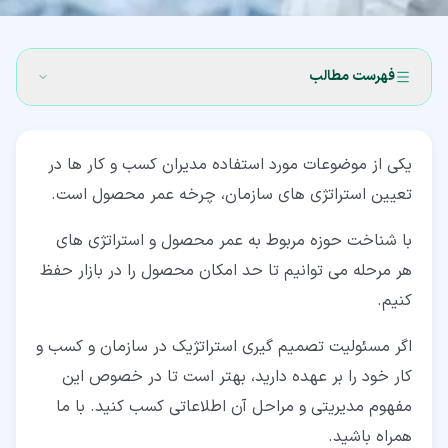
فهرست مطالب
۱‏- چرخه عمر محصول چیست؟
یکی از موضوعات مورد استفاده مدیران کسب و کار ها در
۱‏-‏۱‏- مرحله معرفی در چرخه عمر محصول
تعیین استراتژی های سازمان، چرخه عمر محصول است.
۱‏-‏۲‏- مرحله رشد در چرخه عمر محصول
با شناخت حوزه مربوط به عمر محصول و استراتژی های
۱‏-‏۳‏- مرحله بلوغ در چرخه عمر محصول
هر مرحله می توانیم تا حد امکان محصول را در بازار حفظ
کنیم.
۱‏-‏۴‏- مرحله نزول در چرخه عمر محصول
۲‏- نقاط قوت و ضعف رویکرد PLC
اگر مسئولیت تصمیم گیری استراتژیک در سازمان و کسب و
کار خود را بر عهده دارید، بهتر است تا در خصوص این
۳‏- نتیجه گیری
مفهوم مدیریتی و مراحل آن اطلاعاتی کسب کنید. با ما
همراه باشید.