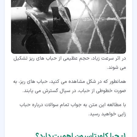
۳‏-‏۳‏- حفره سازی در اثر بازچرخش در دهانه مکش
۴‏- چه قطعاتی در معرض کاویتاسیون قرار دارند؟
۴‏-‏۱‏- پدیده کاویتاسیون در لوله
۴‏-‏۲‏- پدیده کاویتاسیون در پمپ چیست؟
۵‏- کاربرد کاویتاسیون
در اثر سرعت زیاد، حجم عظیمی از حباب های ریز تشکیل
می شوند.
همانطور که در شکل مشاهده می کنید، حباب های ریز، به
صورت خطوطی از حباب، در سیال گسترش می یابند.
با مطالعه این متن به جواب تمام سوالات درباره حباب
زایی خواهید رسید.
۱‏- چرا کاویتاسیون اهمیت دارد؟