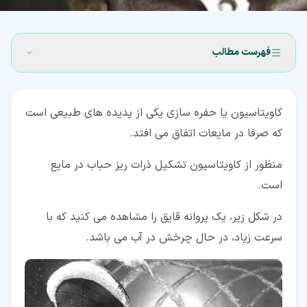
فهرست مطالب
۱‏- چرا کاویتاسیون اهمیت دارد؟
کاویتاسیون یا حفره سازی یکی از پدیده های طبیعی است
۲‏- مراحل شکل گیری پدیده کاویتاسیون
که صرفا در مایعات اتفاق می افتد.
۲‏-‏۱‏- قوانین ترمودینامیکی مرتبط با کاویتاسیون
منظور از کاویتاسیون تشکیل ذرات ریز حباب در مایع
۲‏-‏۲‏- تشکیل حباب در مایع
است.
۲‏-‏۳‏- تخریب در اثر از بین رفتن حباب
در شکل زیر، یک پروانه قایق را مشاهده می کنید که با
۳‏- علت ایجاد کاویتاسیون
سرعت زیاد، در حال چرخش در آب می باشد.
۳‏-‏۱‏- حفره سازی در اثر افت فشار
۳‏-‏۲‏- حفره سازی در اثر افزایش دما