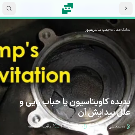
رش به محتوای اصلی
۰۷
۳۸
۱۳
ثانیه
دقیقه
ساعت
نماتک
/
مقالات
/
پمپ سانتریفیوژ
پدیده کاویتاسیون یا حباب زایی و
علل پیدایش آن
محمدعلی شریعتمداری
۱۶ بهمن ۱۴۰۱
۶ دقیقه مطالعه