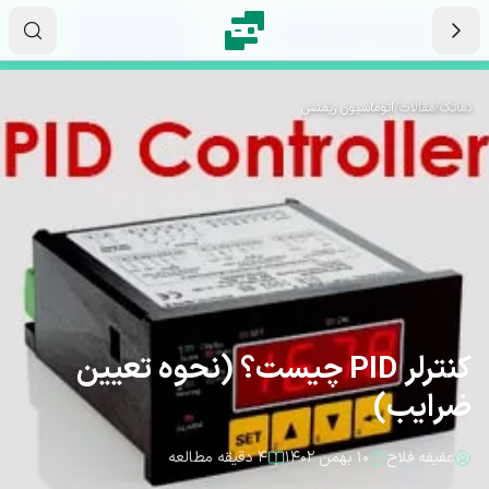
رش به محتوای اصلی
۰۷
۱۹
۳۶
ثانیه
دقیقه
ساعت
نماتک
/
مقالات
/
اتوماسیون زیمنس
کنترلر PID چیست؟ (نحوه تعیین
ضرایب)
عفیفه فلاح
۱۰ بهمن ۱۴۰۲
۴ دقیقه مطالعه