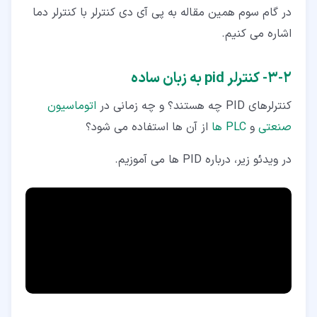
در گام سوم همین مقاله به پی آی دی کنترلر با کنترلر دما
اشاره می کنیم.
۲‏-‏۳‏- کنترلر pid به زبان ساده
كنترلرهای PID چه هستند؟ و چه زمانی در
اتوماسیون
صنعتی
و
PLC ها
از آن ها استفاده می شود؟
در ویدئو زیر، درباره PID ها می آموزیم.