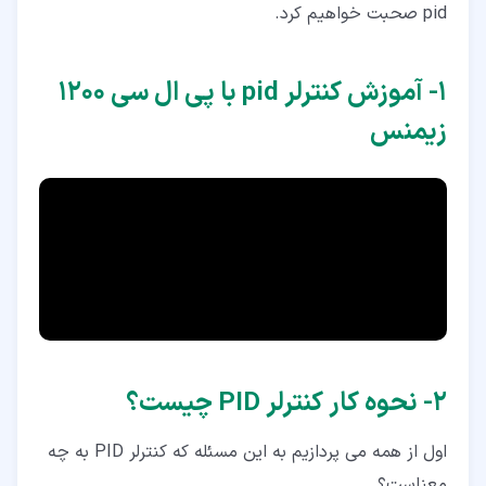
pid صحبت خواهیم کرد.
۱‏- آموزش کنترلر pid با پی ال سی 1200
زیمنس
۲‏- نحوه کار کنترلر PID چیست؟
اول از همه می پردازیم به این مسئله که کنترلر PID به چه
معناست؟