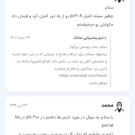
ماژولش رو میخواستم
تیم پشتیبانی نماتک
۲۴ خرداد ۱۴۰۲
پیشنهاد میکنم برای دریافت پاسخ از عزیزانی که در این حوزه تجربه
و تخصص کافی رو دارند در بخش تالار گفتگو (فروم) نماتک به
موفق باشید
محمد
۲۳ تیر ۱۳۹۹
با سلام یه سوال در مورد تایمر ها داشتم در plc 300 در tia
تایمری بخوایم که زمان کل در سرویس بودن یه پمپ رو