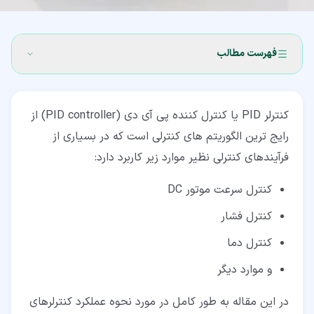
فهرست مطالب
۱‏- آموزش کنترلر pid با پی ال سی 1200 زیمنس
کنترلر PID یا کنترل کننده پی آی دی (PID controller) از
۲‏- نحوه کار کنترلر PID چیست؟
رایج ترین الگوریتم های کنترلی است که در بسیاری از
۲‏-‏۱‏- pid مخفف چیست؟
فرآیندهای کنترلی نظیر موارد زیر کاربرد دارد:
۲‏-‏۲‏- تنظیم ضرائب (PID (P - I - D
کنترل سرعت موتور DC
۲‏-‏۳‏- کنترلر pid به زبان ساده
کنترل فشار
۳‏- کنترلر پی آی دی در کروز کنترل خودرو
کنترل دما
۴‏- کنترل دما با کنترلر PID (تاسیسات حرارتی)
و موارد دیگر
۵‏- کنترلر PID در سیستم PLC
در این مقاله به طور کامل در مورد نحوه عملکرد کنترلرهای