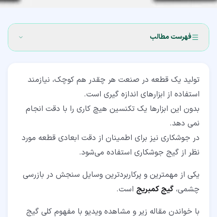
فهرست مطالب
۱‏- گیج جوشکاری چیست؟
تولید یک قطعه در صنعت هر چقدر هم کوچک، نیازمند
۲‏- انواع گیج­ های بازرسی جوش
استفاده از ابزارهای اندازه گیری است.
۲‏-‏۱‏- گیج جوشکاری Multi-function
بدون این ابزارها یک تکنسین هیچ کاری را با دقت انجام
نمی دهد.
۲‏-‏۲‏- گیج جوشکاری Fillet
در جوشکاری نیز برای اطمینان از دقت ابعادی قطعه مورد
۲‏-‏۳‏- گیج جوشکاری AWS
نظر از گیج جوشکاری استفاده می‌شود.
۳‏- کاربرد گیج کمبریج (Cambridge Gauge)
یکی از مهمترین و پرکاربردترین وسایل سنجش در بازرسی
۳‏-‏۱‏- انواع کارایی های این گیج
چشمی،
گیج کمبریج
است.
با خواندن مقاله زیر و مشاهده ویدیو با مفهوم کلی گیج