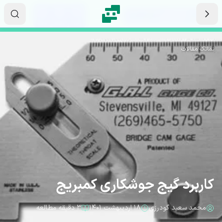
رش به محتوای اصلی
۱۵
۴۱
۲۶
ثانیه
دقیقه
ساعت
نماتک
/
مقالات
کاربرد گیج جوشکاری کمبریج
محمد سعید گودرزی
۱۸ اردیبهشت ۱۴۰۱
۳ دقیقه مطالعه