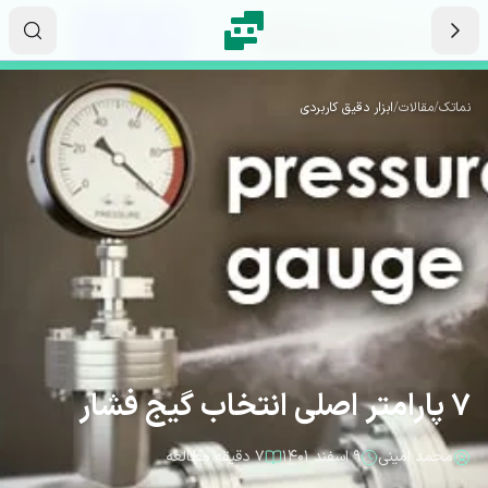
رش به محتوای اصلی
۱۰
۱۷
۰۵
ثانیه
دقیقه
ساعت
نماتک
/
مقالات
/
ابزار دقیق کاربردی
7 پارامتر اصلی انتخاب گیج فشار
محمد امینی
۹ اسفند ۱۴۰۱
۷ دقیقه مطالعه