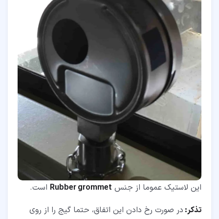
این لاستیک عموما از جنس
Rubber grommet
است.
تذکر:
در صورت رخ دادن این اتفاق، حتما گیج را از روی