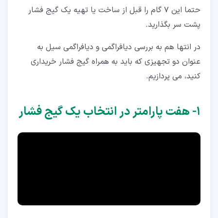
۷‏- تحمل پذیری گیج
حتما این 7 گام را قبل از ساخت یا تهیه یک گیج فشار
پشت سر بگذارید.
۷‏-‏۱‏- Blow-out Protection
۸‏- Wetted part
در انتها هم به بررسی دیافراگمی و دیافراگمی سیل به
عنوان دو تجهیزی که باید به همراه گیج فشار خریداری
کنید، می پردازیم.
۱‏- هفت پارامتر در انتخاب یک گیج فشار