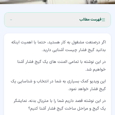
فهرست مطالب
۱‏- هفت پارامتر در انتخاب یک گیج فشار
اگر درصنعت مشغول به کار هستید، حتما با اهمیت اینکه
۲‏- متریال بدنه گیج فشار چیست؟ (housing material)
بدانید گیج فشار چیست آشنایی دارید.
۳‏- نمایشگر گیج فشار چیست؟
در این نوشته با تمامی المنت های یک گیج فشار آشنا
۳‏-‏۱‏- Dial
خواهیم شد.
۳‏-‏۲‏- درجه بندی (gradation) گیج فشار چیست؟
این ویدیو کمک بسیاری به شما در انتخاب و شناسایی یک
۴‏- استاندارد نفوذ گیج IP
گیج فشار خواهد نمود.
۵‏- کانکشن گیج (connection)
در این نوشته قصد داریم شما را با متریال بدنه، نمایشگر
۶‏- صفحه شیشه ‌ای روی گیج فشار
یک گیج و مراحل ساخت گیج فشار آشنا کنیم؟