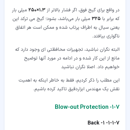
در واقع برای گیج فوق، اگر فشار بالاتر از
1.3×250
میلی بار
که برابر با
325
میلی بار می‌باشد، بشود؛ گیج می ترکد این
یعنی سیال به اطراف پرتاب شده و ممکن است هر اتفاق
ناگواری بیافتد.
البته نگران نباشید، تجهیزات محافظتی ‌ای وجود دارد که
مانع از این کار شده و در ادامه در مورد آنها توضیح
خواهیم داد. اصلا نگران نباشید
این مطلب را ذکر کردیم، فقط به خاطر اینکه به اهمیت
نقش یک مهندس ابزاردقیق تاکید کرده باشیم.
۷‏-‏۱‏- Blow-out Protection
۷‏-‏۱‏-‏۱‏-
1-
Back