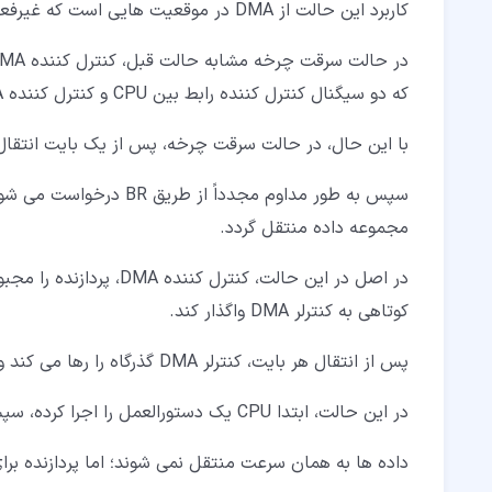
کاربرد این حالت از DMA در موقعیت هایی است که غیرفعال ماندن طولانی مدت CPU امکان پذیر نیست.
که دو سیگنال کنترل کننده رابط بین CPU و کنترل کننده DMA هستند، بر گذرگاه تسلط می یابد.
با این حال، در حالت سرقت چرخه، پس از یک بایت انتقال داده، کنترل گذرگا
سپس به طور مداوم مجدداً
مجموعه داده منتقل گردد.
در اصل در این حالت، کنتر
کوتاهی به کنترلر DMA واگذار کند.
پس از انتقال هر بایت، کنترلر DMA گذرگاه را رها می کند و سپس مجدداً گذرگاه سیستم را درخواست می کند.
در این حالت، ابتدا CPU یک دستورالعمل را اجرا کرده، سپس DMA از گذرگاه برای انتقال یک داده استفاده می کند.
داده ها به همان سرعت منتقل نمی شوند؛ اما پردازنده ب