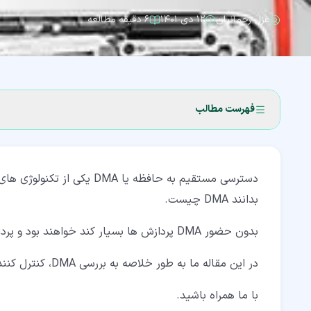
غزل رحمانیان
۱۲ دی ۱۴۰۱
۶ دقیقه مطالعه
فهرست مطالب
۱‏- DMA چیست؟
دسترسی مستقیم به حافظه یا A
۲‏- منظور از مدهای عملکردی در DMA چیست؟
بدانند DMA چیست.
۲‏-‏۱‏- حالت انفجاری (Burst mode)
بدون حضور DMA پردازش ها بسیار کند خواهند بود و پردازنده ها برای هر عمل کوچکی مدت طولانی درگیر خواهند بود.
۲‏-‏۲‏- حالت سرقت چرخه (Cycle stealing mode)
در این مقاله ما به طور خلاصه به بررسی DMA، کنترل کننده DMA، رجیستر ها، مزایا و معایب خواهیم پرداخت.
۲‏-‏۳‏- حالت شفاف (Transparent mode)
۳‏- نحوه عملکرد DMA
با ما همراه باشید.