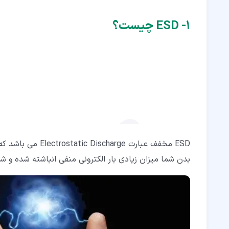
۵‏- خطر تخلیه الکترواستاتیک برای تجهیزات الکترونیکی
۱‏- ESD چیست؟
۶‏- از کار افتادگی رایانه با شوک ESD
ESD مخفف عبارت ge
بدن شما میزان زیادی بار الکترونی منفی انباشته شده و شما