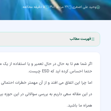
وحید علی اصغری
۲۲ مرداد ۱۴۰۱
۵ دقیقه مطالعه
فهرست مطالب
۱‏- ESD چیست؟
اگر شما هم تا به حال در حال تعمیر و یا استفاده از یک
۲‏- ایجاد ESD در رایانه
حتما احساس کرده اید که ESD چیست.
۳‏- علل و منابع ESD چیست؟
اما چرا این اتفاق می افتد و از آن مهمتر خطرات احتمال
۳‏-‏۱‏- اثر تریبو الکتریک
در این مقاله سعی داریم به بررسی سوالاتی در این حوزه بپر
۳‏-‏۲‏- القای میدان الکتریکی
۴‏- روش های جلوگیری از ESD چیست؟
همراه ما باشید.