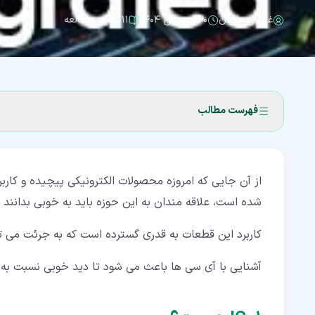
غزل رحمانیان
۲۰ فروردین ۱۴۰۴
۱۱ دقیقه مطالعه
فهرست مطالب
۱‏- IC چیست؟
۱‏-‏۱‏- IC مخفف چیست؟
شده است، علاقه مندان به این حوزه باید به خوبی بدانند که IC چیست و چه کاربردی د
۲‏- مراحل ساخت IC چیست؟
کاربرد این قطعات به قدری گسترده است که به جرئت می توان گفت اغلب 
۳‏- انواع آی سی ها
آشنایی با آی سی ها باعث می شود تا دید خوبی نسبت به ع
۳‏-‏۱‏- انواع IC ها بر اساس کاربرد
۳‏-‏۲‏- انواع IC ها برحسب نحوه ساخت