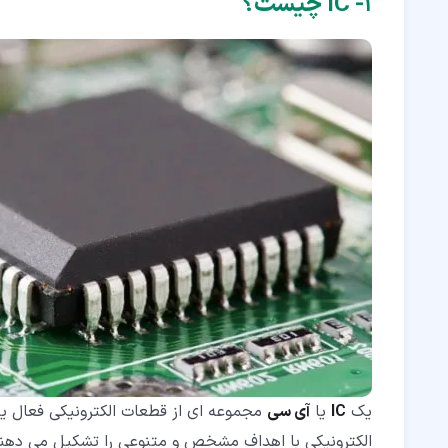
۱‏- IC چیست؟
۳‏-‏۳‏- انواع IC ها برحسب تکنولوژی ریز تراشه ها
۳‏-‏۴‏- انواع IC بر اساس بسته بندی
۴‏- کاربرد IC چیست؟
۵‏- مزایا و معایب IC چیست؟
۶‏- منظور از نسل های IC چیست؟
یک
IC
یا
آی سی
مجموعه ای از قطعات الکترونیکی فعال یا
الکترونیکی با اهداف مشخص و متنوعی را تشکیل می دهن