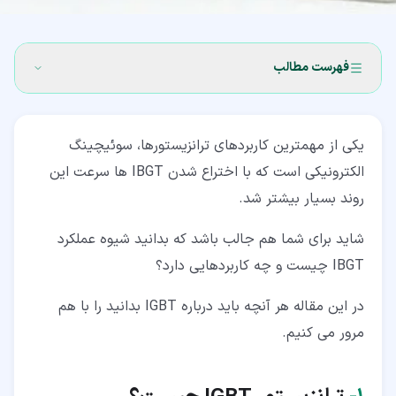
فهرست مطالب
۱‏- ترانزیستور IGBT چیست؟
یکی از مهمترین کاربردهای ترانزیستورها، سوئیچینگ
۲‏- ساختار داخلی IGBT
الکترونیکی است که با اختراع شدن IBGT ها سرعت این
۳‏- نحوه عملکرد IGBT
روند بسیار بیشتر شد.
۴‏- کاربردهای ترانزیستور IGBT
شاید برای شما هم جالب باشد که بدانید شیوه عملکرد
۵‏- مقایسه انواع ترانزیستورها
IBGT چیست و چه کاربردهایی دارد؟
۶‏- مزایا آی جی بی تی
در این مقاله هر آنچه باید درباره IGBT بدانید را با هم
مرور می کنیم.
۷‏- معایب آی جی بی تی