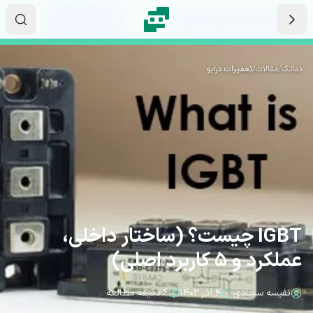
رش به محتوای اصلی
۰۱
۱۰
۰۱
ثانیه
دقیقه
ساعت
نماتک
/
مقالات
/
تعمیرات درایو
IGBT چیست؟ (ساختار داخلی،
عملکرد و 5 کاربرد اصلی)
نفیسه سجادی
۴ آذر ۱۴۰۲
۶ دقیقه مطالعه