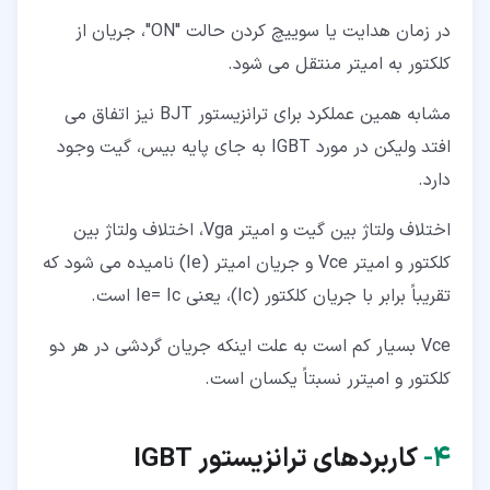
در زمان هدایت یا سوییچ کردن حالت "ON"، جریان از
کلکتور به امیتر منتقل می شود.
مشابه همین عملکرد برای ترانزیستور BJT نیز اتفاق می
افتد ولیکن در مورد IGBT به جای پایه بیس، گیت وجود
دارد.
اختلاف ولتاژ بین گیت و امیتر Vga، اختلاف ولتاژ بین
کلکتور و امیتر Vce و جریان امیتر (Ie) نامیده می شود که
تقریباً برابر با جریان کلکتور (Ic)، یعنی Ie= Ic است.
Vce بسیار کم است به علت اینکه جریان گردشی در هر دو
کلکتور و امیترر نسبتاً یکسان است.
۴‏-
کاربردهای ترانزیستور
IGBT