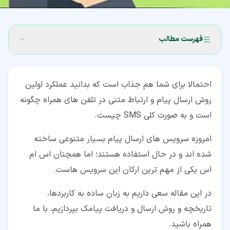
فهرست مطالب
۱‏- SMS چیست؟
احتمالا برای شما هم جذاب است که بدانید عملکرد اولین
۲‏- تاریخچه SMS چیست؟
روش ارسال پیام و ارتباط متنی در تلفن های همراه چگونه
۳‏- SMS چگونه کار می کند؟
است و به صورت کلی SMS چیست.
۴‏- انواع SMS
امروزه سرویس های ارسال پیام بسیار متنوعی ساخته
۴‏-‏۱‏- پیامک P2P یا P2P SMS
شده اند و در حال استفاده هستند؛ اما همچنان اس ام
اس یکی از مهم ترین ارکان این سرویس هاست.
۴‏-‏۲‏- پیام کوتاه A2P یا A2P SMS
در این مقاله سعی داریم به زبان ساده به کاربردها،
۴‏-‏۳‏- فراپیام (MMS)
تاریخچه و روش ارسال و دریافت پیامک بپردازیم، با ما
۴‏-‏۴‏- Short Code ها
همراه باشید.