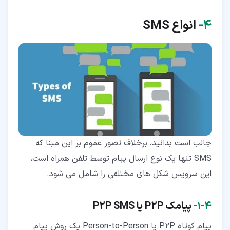
۴‏-
انواع
SMS
جالب است بدانید، برخلاف تصور عموم بر این مبنا که
SMS تنها یک نوع ارسال پیام توسط تلفن همراه است،
این سرویس شکل های مختلفی را شامل می شود.
۴‏-‏۱‏-
پیامک
P2P
یا
P2P SMS
پیام کوتاه P2P یا Person-to-Person یک روش پیام