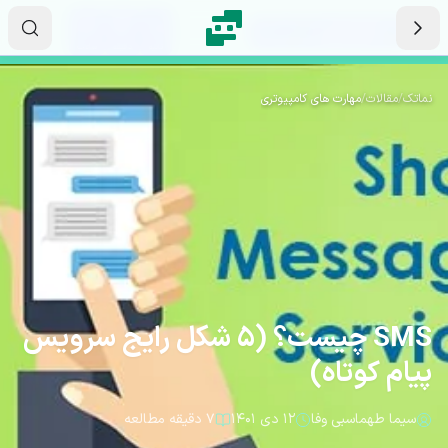
رش به محتوای اصلی
۰۷
۱۳
۰۰
ثانیه
دقیقه
ساعت
نماتک
/
مقالات
/
مهارت های کامپیوتری
SMS چیست؟ (5 شکل رایج سرویس
پیام کوتاه)
سیما طهماسبی وفا
۱۲ دی ۱۴۰۱
۷ دقیقه مطالعه