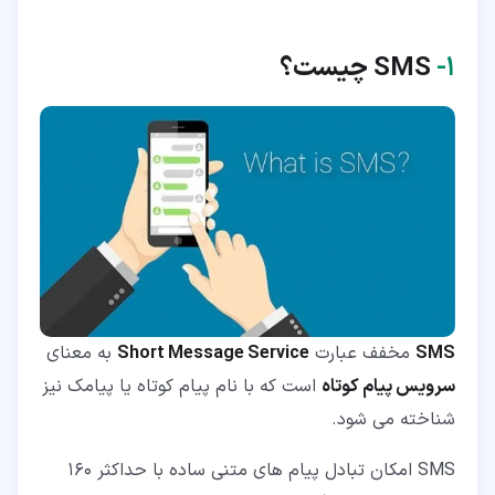
۴‏-‏۵‏- پیامک رایگان (Toll-Free SMS)
۵‏- معیار تحویل پذیری SMS چیست؟ (Message
۱‏-
SMS
چیست؟
deliverability)
SMS
مخفف عبارت
Short Message Service
به معنای
سرویس پیام کوتاه
است که با نام پیام کوتاه یا پیامک نیز
شناخته می شود.
SMS امکان تبادل پیام های متنی ساده با حداکثر 160