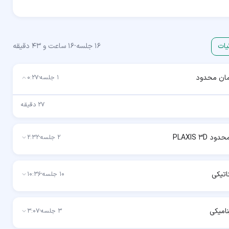
یات
16
جلسه
·
16 ساعت و 43 دقیقه
مان محدود
1
جلسه
·
0:27
27 دقیقه
PLAXIS 3D
2
جلسه
·
2:32
اتیکی
10
جلسه
·
10:36
امیکی
3
جلسه
·
3:07