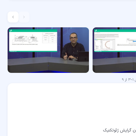
ش
1
–
3
از
9