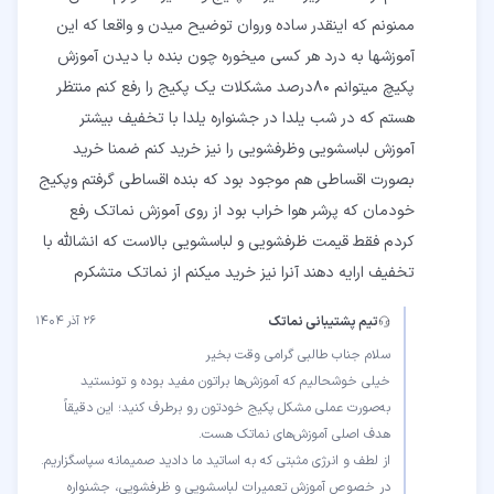
ممنونم که اینقدر ساده وروان توضیح میدن و واقعا که این
آموزشها به درد هر کسی میخوره چون بنده با دیدن آموزش
پکیچ میتوانم 80درصد مشکلات یک پکیج را رفع کنم منتظر
هستم که در شب یلدا در جشنواره یلدا با تخفیف بیشتر
آموزش لباسشویی وظرفشویی را نیز خرید کنم ضمنا خرید
بصورت اقساطی هم موجود بود که بنده اقساطی گرفتم وپکیج
خودمان که پرشر هوا خراب بود از روی آموزش نماتک رفع
کردم فقط قیمت ظرفشویی و لباسشویی بالاست که انشالله با
تخفیف ارایه دهند آنرا نیز خرید میکنم از نماتک متشکرم
تیم پشتیبانی نماتک
۲۶ آذر ۱۴۰۴
خیلی خوشحالیم که آموزش‌ها براتون مفید بوده و تونستید
به‌صورت عملی مشکل پکیج خودتون رو برطرف کنید؛ این دقیقاً
در خصوص آموزش تعمیرات لباسشویی و ظرفشویی، جشنواره