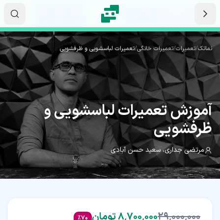
رش به محتوای اصلی
۲۱
۵۹
۱۸
ثانیه
دقیقه
ساعت
نماتک
/
تعمیرات
/
تعمیرات خانگی
/
تعمیرات لباسشویی و ظرفشویی
(WMT)
آموزش
تعمیرات لباسشویی و
ظرفشویی
مرتضی جداری
،
سعید حسن آبادی
۲۹٬۰۰۰٬۰۰۰
۸٬۷۰۰٬۰۰۰ تومان
%
70