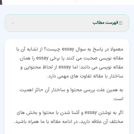
فهرست مطالب
۱‏- essay چیست؟
معمولا در پاسخ به سوال essay چیست؟ از تشابه آن با
۲‏- ساختار essay چیست؟
مقاله نویسی صحبت می کنند یا برخی essay را همان
۲‏-‏۱‏- پاراگراف مقدمه essay
مقاله نویسی می دانند؛ اما essay از لحاظ محتوایی و
ساختار با مقاله تفاوت های مهمی دارد.
۲‏-‏۲‏- پاراگراف های مرکزی
۲‏-‏۳‏- پاراگراف نتیجه گیری
به همین علت بررسی محتوا و ساختار آن حائز اهمیت
است.
۳‏- کاربرد essay چیست؟
اگر به نوشتن essay و آشنا شدن با محتوا و بخش های
مختلف آن علاقه دارید، در ادامه مقاله با ما همراه باشید.