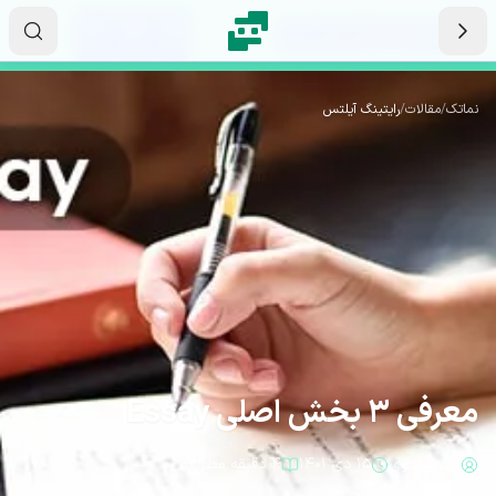
رش به محتوای اصلی
۱۷
۴۲
۴۰
ثانیه
دقیقه
ساعت
نماتک
/
مقالات
/
رایتینگ آیلتس
معرفی 3 بخش اصلی Essay
نگار مهدوی
۱۵ دی ۱۴۰۱
۴ دقیقه مطالعه