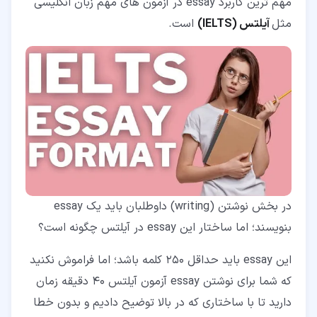
مهم ترین کاربرد essay در آزمون های مهم زبان انگلیسی
مثل
آیلتس (IELTS)
است.
در بخش نوشتن (writing) داوطلبان باید یک essay
بنویسند؛ اما ساختار این essay در آیلتس چگونه است؟
این essay باید حداقل 250 کلمه باشد؛ اما فراموش نکنید
که شما برای نوشتن essay آزمون آیلتس 40 دقیقه زمان
دارید تا با ساختاری که در بالا توضیح دادیم و بدون خطا