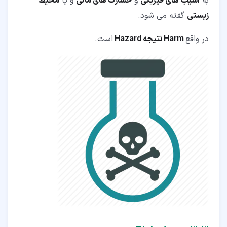
به
آسیب های فیزیکی
و
خسارت های مالی
و یا
محیط
زیستی
گفته می شود.
در واقع
Harm نتیجه Hazard
است.