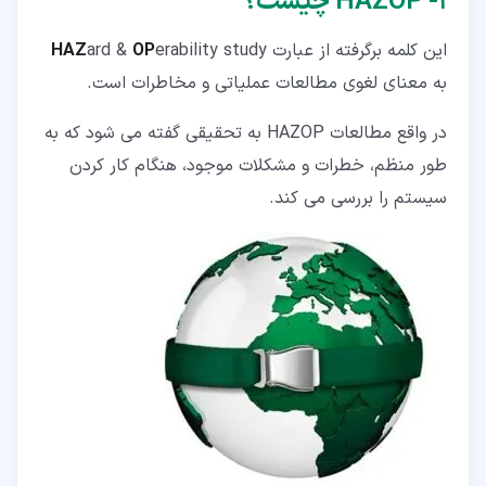
۱‏- HAZOP چیست؟
۶‏- اهداف پیاده سازی HAZOP چیست؟
این کلمه برگرفته از عبارت
erability study
OP
ard &
HAZ
۷‏- مزایا و معایب مطالعات هزوپ
به معنای لغوی مطالعات عملیاتی و مخاطرات است.
در واقع مطالعات HAZOP به تحقیقی گفته می شود که به
طور منظم، خطرات و مشکلات موجود، هنگام کار کردن
سیستم را بررسی می کند.