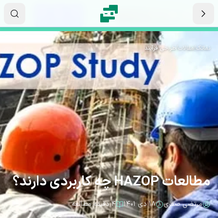
رش به محتوای اصلی
۰۳
۵۰
۴۰
ثانیه
دقیقه
ساعت
نماتک
/
مقالات
/
طراحی فرآیند
مطالعات HAZOP چه کاربردی دارند؟
مرتضی صفری
۱۸ دی ۱۴۰۱
۴ دقیقه مطالعه