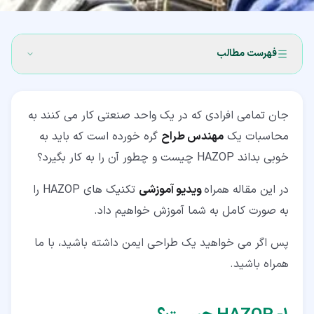
فهرست مطالب
۱‏- HAZOP چیست؟
جان تمامی افرادی که در یک واحد صنعتی کار می کنند به
۲‏- تاریخچه HAZOP
محاسبات یک
مهندس طراح
گره خورده است که باید به
۳‏- تعاریف مهم در مطالعات HAZOP چیست؟
خوبی بداند HAZOP چیست و چطور آن را به کار بگیرد؟
۳‏-‏۱‏- تعریف Hazard
در این مقاله همراه
ویدیو آموزشی
تکنیک های HAZOP را
۳‏-‏۲‏- تعریف Harm
به صورت کامل به شما آموزش خواهیم داد.
۳‏-‏۳‏- تعریف Risk
پس اگر می خواهید یک طراحی ایمن داشته باشید، با ما
همراه باشید.
۴‏- روش پیاده سازی HAZOP Study چیست؟
۵‏- HAZOP Study از چه زمانی شروع می شود؟