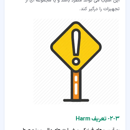
این آسیب می تواند منفرد باشد و یا مجموعه ای از
تجهیزات را درگیر کند.
۳‏-‏۲‏- تعریف Harm