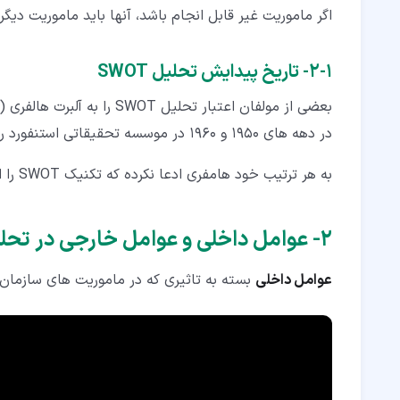
اگر ماموریت غیر قابل انجام باشد، آنها باید ماموریت دیگری
۱‏-‏۲‏- تاریخ پیدایش تحلیل SWOT
بعضی از مولفان اعتبار تحلیل SWOT را به آلبرت هالفری (Albert Humphrey) می دهند که
در دهه های 1950 و 1960 در موسسه تحقیقاتی استنفورد روی اطلاعات بازار بورس کار می کرد.
به هر ترتیب خود هامفری ادعا نکرده که تکنیک SWOT را ابداع کرده است و بنیان گذار و مبدا این تکنیک ناشناس مانده است.
۲‏- عوامل داخلی و عوامل خارجی در تحلیل SWOT
عوامل داخلی
بسته به تاثیری که در ماموریت های سازمان 