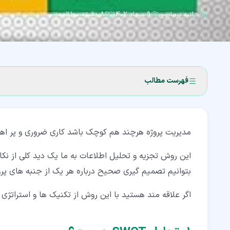
حانیه برمایون
۹ مرداد ۱۴۰۲
۸ دقیقه مطالعه
فهرست مطالب
۱‏- تحلیل SWOT چیست؟
مدیریت پروژه هرچند هم کوچک باشد کاری ضروری و پر اهمیت است ک
۱‏-‏۱‏- SWOT مخفف چیست؟
۱‏-‏۲‏- تاریخ پیدایش تحلیل SWOT
این روش تجزیه و تحلیل اطلاعات به ما یک دید کلی از ن
بتوانیم تصمیم گیری صحیح درباره هر یک از جنبه های پرو
۲‏- عوامل داخلی و عوامل خارجی در تحلیل SWOT
اگر علاقه مند هستید با این روش از تکنیک ها و استراتژی 
۳‏- چه کسی باید تجزیه و تحلیل SWOT را انجام دهد؟
۴‏- مراحل پیاده سازی یک تحلیل اس دبلیو او تی