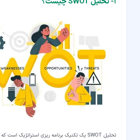
۱‏- تحلیل SWOT چیست؟
۴‏-‏۱‏- جمع آوری افراد مناسب
۴‏-‏۲‏- بیان ایده ها
۴‏-‏۳‏- رتبه بندی ایده ها
۵‏- انواع استراتژی در تحلیل SWOT
۶‏- نمونه تحلیل SWOT
تحلیل SWOT یک تکنیک برنامه ریزی استراتژیک است که به فرد یا سازمان در