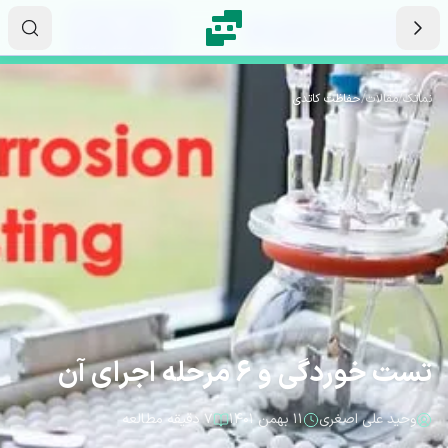
رش به محتوای اصلی
۲۳
۴۵
۱۷
ثانیه
دقیقه
ساعت
نماتک
/
مقالات
/
حفاظت کاتدی
تست خوردگی و 6 مرحله اجرای آن
وحید علی اصغری
۱۱ بهمن ۱۴۰۱
۷ دقیقه مطالعه